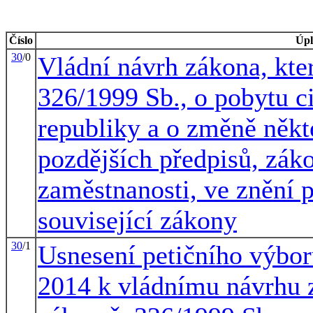
Číslo
Úpl
30
/0
Vládní návrh zákona, kte
326/1999 Sb., o pobytu c
republiky a o změně někt
pozdějších předpisů, záko
zaměstnanosti, ve znění p
související zákony
30
/1
Usnesení petičního výboru
2014 k vládnímu návrhu 