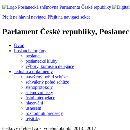
Přejít na hlavní navigaci
Přejít na navigaci sekce
Parlament České republiky, Poslane
Úvod
Poslanci a orgány
poslanci
poslanecké kluby
výbory, komise a delegace
Jednání a dokumenty
navržený pořad schůze
schválený pořad schůze
stenoprotokoly
sněmovní tisky
ústní interpelace
hlasování
usnesení
rozhodnutí předsedy
rejstříky
Celkový přehled za 7. volební období, 2013 - 2017