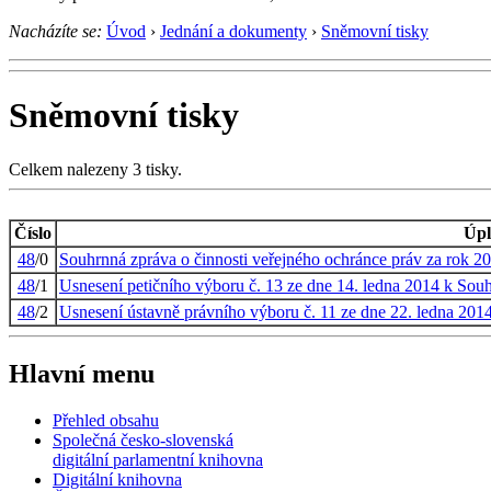
Nacházíte se:
Úvod
›
Jednání a dokumenty
›
Sněmovní tisky
Sněmovní tisky
Celkem nalezeny 3 tisky.
Číslo
Úpl
48
/0
Souhrnná zpráva o činnosti veřejného ochránce práv za rok 2
48
/1
Usnesení petičního výboru č. 13 ze dne 14. ledna 2014 k Souh
48
/2
Usnesení ústavně právního výboru č. 11 ze dne 22. ledna 201
Hlavní menu
Přehled obsahu
Společná česko-slovenská
digitální parlamentní knihovna
Digitální knihovna