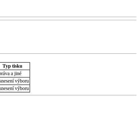
Typ tisku
ráva a jiné
snesení výboru
snesení výboru