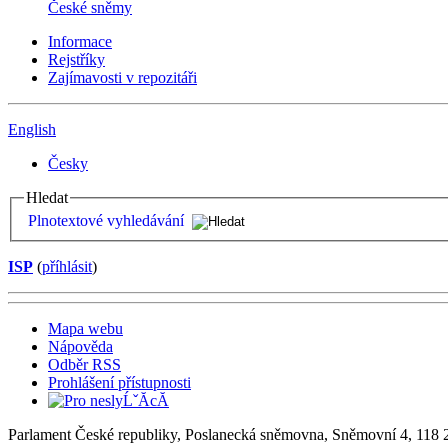
České sněmy
Informace
Rejstříky
Zajímavosti v repozitáři
English
Česky
Hledat
Plnotextové vyhledávání
ISP
(
příhlásit
)
Mapa webu
Nápověda
Odběr RSS
Prohlášení přístupnosti
Parlament České republiky, Poslanecká sněmovna, Sněmovní 4, 118 2