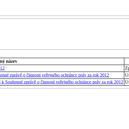
ný název
012
Zp
rnné zprávě o činnosti veřejného ochránce práv za rok 2012
U
4 k Souhrnné zprávě o činnosti veřejného ochránce práv za rok 2012
U