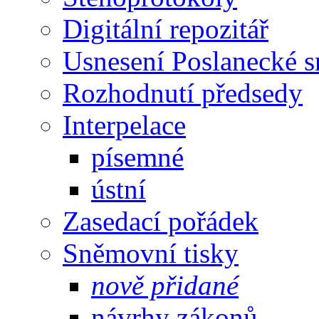
Digitální repozitář
Usnesení Poslanecké 
Rozhodnutí předsedy
Interpelace
písemné
ústní
Zasedací pořádek
Sněmovní tisky
nově přidané
návrhy zákonů