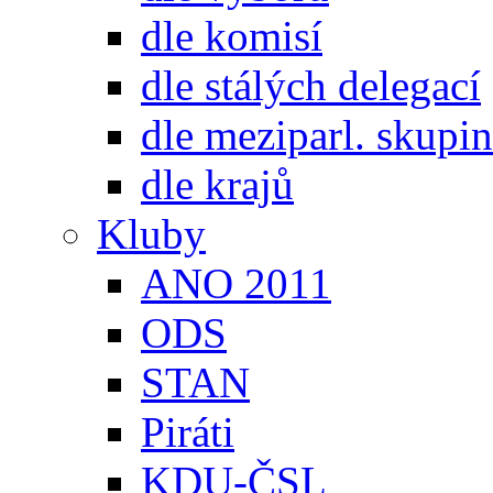
dle komisí
dle stálých delegací
dle meziparl. skupin
dle krajů
Kluby
ANO 2011
ODS
STAN
Piráti
KDU-ČSL