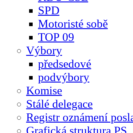
SPD
Motoristé sobě
TOP 09
Výbory
předsedové
podvýbory
Komise
Stálé delegace
Registr oznámení posl
Grafická struktura PS