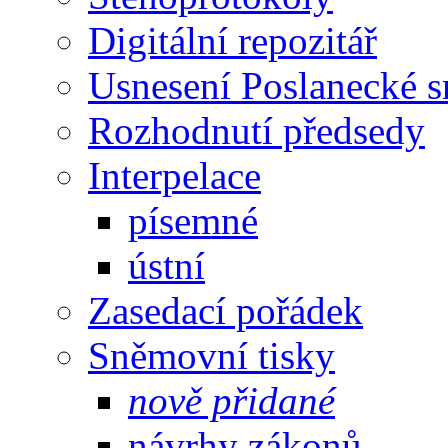
Digitální repozitář
Usnesení Poslanecké 
Rozhodnutí předsedy
Interpelace
písemné
ústní
Zasedací pořádek
Sněmovní tisky
nově přidané
návrhy zákonů