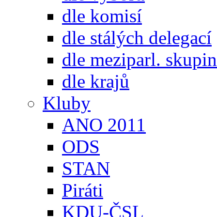
dle komisí
dle stálých delegací
dle meziparl. skupin
dle krajů
Kluby
ANO 2011
ODS
STAN
Piráti
KDU-ČSL