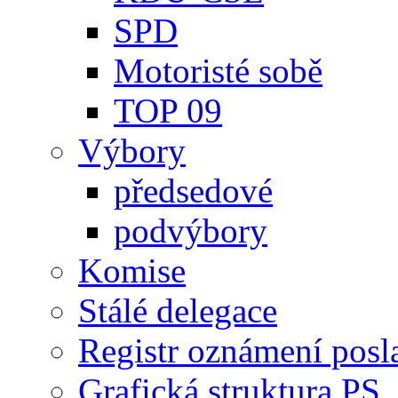
SPD
Motoristé sobě
TOP 09
Výbory
předsedové
podvýbory
Komise
Stálé delegace
Registr oznámení posl
Grafická struktura PS