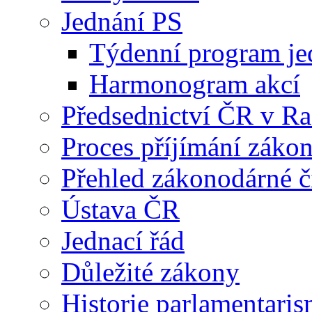
Jednání PS
Týdenní program je
Harmonogram akcí
Předsednictví ČR v R
Proces příjímání záko
Přehled zákonodárné č
Ústava ČR
Jednací řád
Důležité zákony
Historie parlamentaris