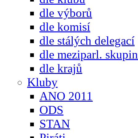
dle výborů
dle komisí
dle stálých delegací
dle meziparl. skupin
dle krajů
Kluby
ANO 2011
ODS
STAN
Piráti