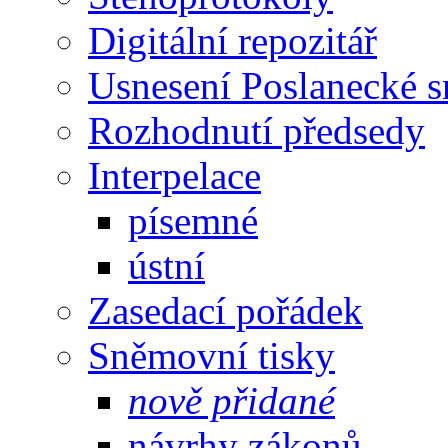
Digitální repozitář
Usnesení Poslanecké 
Rozhodnutí předsedy
Interpelace
písemné
ústní
Zasedací pořádek
Sněmovní tisky
nově přidané
návrhy zákonů