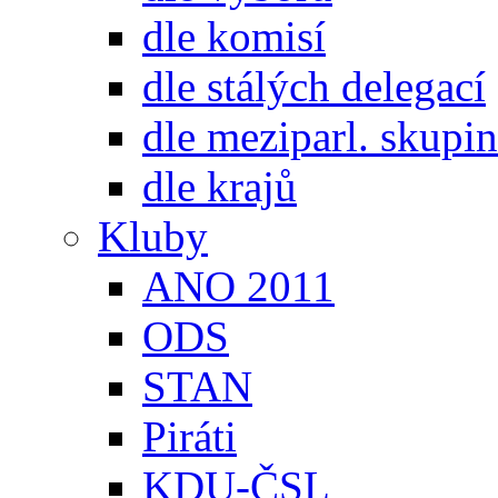
dle komisí
dle stálých delegací
dle meziparl. skupin
dle krajů
Kluby
ANO 2011
ODS
STAN
Piráti
KDU-ČSL