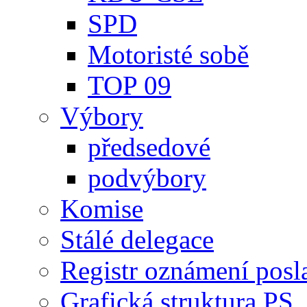
SPD
Motoristé sobě
TOP 09
Výbory
předsedové
podvýbory
Komise
Stálé delegace
Registr oznámení posl
Grafická struktura PS