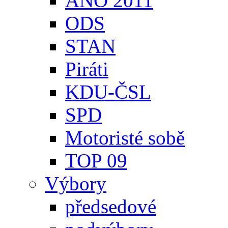
ANO 2011
ODS
STAN
Piráti
KDU-ČSL
SPD
Motoristé sobě
TOP 09
Výbory
předsedové