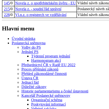
145
/0
Novela z. o spotřebitelském úvěru - EU
Vládní návrh zákon
215
/0
Novela z. - soudní řád správní
Poslanecký návrh z
228
/0
Vl.n.z. o registrech ve vzdělávání
Vládní návrh zákon
Hlavní menu
Úvodní stránka
Poslanecká sněmovna
Volby do PS
Jednání PS
Týdenní program jednání
Harmonogram akcí
Předsednictví ČR v Radě EU 2022
Proces příjímání zákonů
Přehled zákonodárné činnosti
Ústava ČR
Jednací řád
Důležité zákony
Historie parlamentarismu a české ústavnosti
Kancelář Poslanecké sněmovny
Organizační schéma
Poskytování informací
Veřejné zakázky