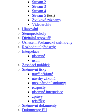
Stream 2
Stream 3
Stream 4
Stream 5
(test)
Zvukové záznamy
Videoarchiv
Hlasování
Stenoprotokoly
Digitální repozitář
Usnesení Poslanecké sněmovny
Rozhodnutí předsedy
Interpelace
písemné
ústní
Zasedací pořádek
Sněmovní tisky
nově přidané
návrhy zákonů
mezinárodní smlouvy
rozpočty
písemné interpelace
zprávy
rejstříky
Sněmovní dokumenty
Dokumenty EU