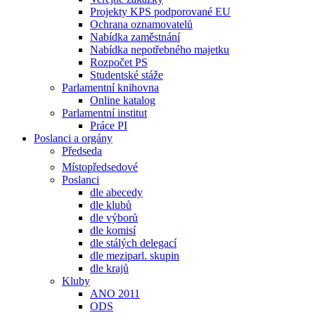
Projekty KPS podporované EU
Ochrana oznamovatelů
Nabídka zaměstnání
Nabídka nepotřebného majetku
Rozpočet PS
Studentské stáže
Parlamentní knihovna
Online katalog
Parlamentní institut
Práce PI
Poslanci a orgány
Předseda
Místopředsedové
Poslanci
dle abecedy
dle klubů
dle výborů
dle komisí
dle stálých delegací
dle meziparl. skupin
dle krajů
Kluby
ANO 2011
ODS