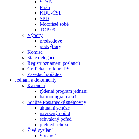
STAN
Piráti
KDU-ČSL
SPD
Motoristé sobě
TOP 09
Výbory
předsedové
podvýbory
Komise
Stálé delegace
Registr oznámení poslanců
Grafická struktura PS
Zasedací pořádek
Jednání a dokumenty
Kalendář
týdenní program jednání
harmonogram akcí
Schůze Poslanecké sněmovny
aktuální schůze
navržený pořad
schválený pořad
přehled schůzí
Živé vysílání
Stream 1