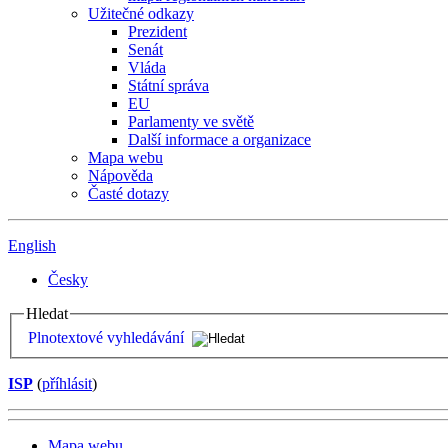
Užitečné odkazy
Prezident
Senát
Vláda
Státní správa
EU
Parlamenty ve světě
Další informace a organizace
Mapa webu
Nápověda
Časté dotazy
English
Česky
Hledat
Plnotextové vyhledávání
ISP
(
příhlásit
)
Mapa webu