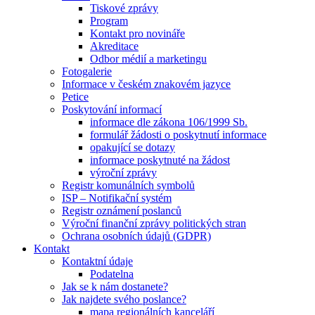
Tiskové zprávy
Program
Kontakt pro novináře
Akreditace
Odbor médií a marketingu
Fotogalerie
Informace v českém znakovém jazyce
Petice
Poskytování informací
informace dle zákona 106/1999 Sb.
formulář žádosti o poskytnutí informace
opakující se dotazy
informace poskytnuté na žádost
výroční zprávy
Registr komunálních symbolů
ISP – Notifikační systém
Registr oznámení poslanců
Výroční finanční zprávy politických stran
Ochrana osobních údajů (GDPR)
Kontakt
Kontaktní údaje
Podatelna
Jak se k nám dostanete?
Jak najdete svého poslance?
mapa regionálních kanceláří