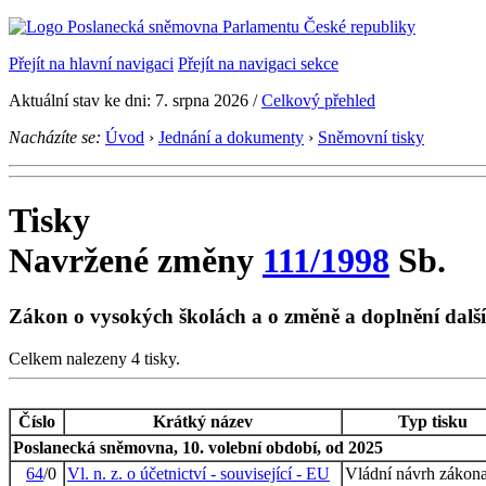
Přejít na hlavní navigaci
Přejít na navigaci sekce
Aktuální stav ke dni: 7. srpna 2026 /
Celkový přehled
Nacházíte se:
Úvod
›
Jednání a dokumenty
›
Sněmovní tisky
Tisky
Navržené změny
111/1998
Sb.
Zákon o vysokých školách a o změně a doplnění dalš
Celkem nalezeny 4 tisky.
Číslo
Krátký název
Typ tisku
Poslanecká sněmovna, 10. volební období, od 2025
64
/0
Vl. n. z. o účetnictví - související - EU
Vládní návrh zákon