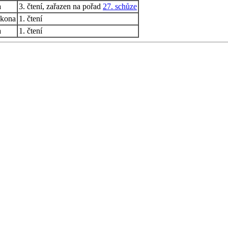
a
3. čtení, zařazen na pořad
27. schůze
ákona
1. čtení
a
1. čtení