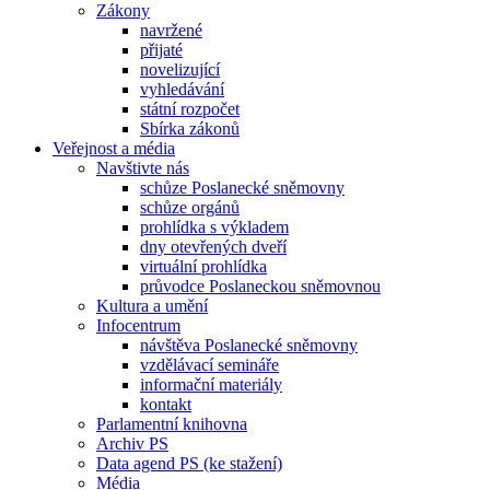
Zákony
navržené
přijaté
novelizující
vyhledávání
státní rozpočet
Sbírka zákonů
Veřejnost a média
Navštivte nás
schůze Poslanecké sněmovny
schůze orgánů
prohlídka s výkladem
dny otevřených dveří
virtuální prohlídka
průvodce Poslaneckou sněmovnou
Kultura a umění
Infocentrum
návštěva Poslanecké sněmovny
vzdělávací semináře
informační materiály
kontakt
Parlamentní knihovna
Archiv PS
Data agend PS (ke stažení)
Média