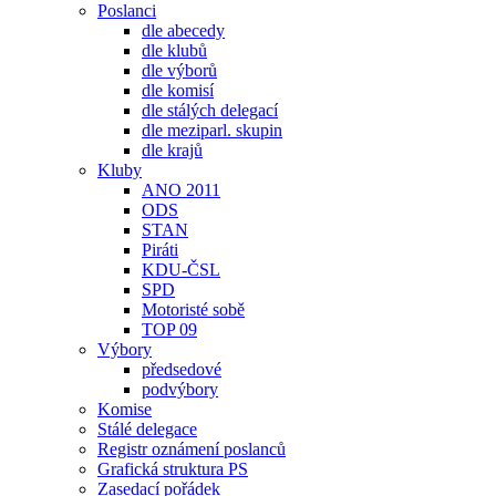
Poslanci
dle abecedy
dle klubů
dle výborů
dle komisí
dle stálých delegací
dle meziparl. skupin
dle krajů
Kluby
ANO 2011
ODS
STAN
Piráti
KDU-ČSL
SPD
Motoristé sobě
TOP 09
Výbory
předsedové
podvýbory
Komise
Stálé delegace
Registr oznámení poslanců
Grafická struktura PS
Zasedací pořádek