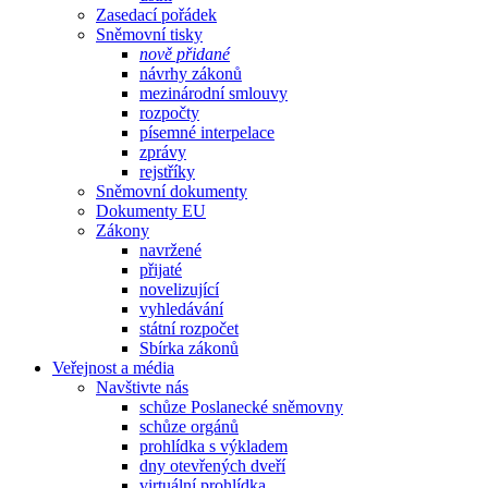
Zasedací pořádek
Sněmovní tisky
nově přidané
návrhy zákonů
mezinárodní smlouvy
rozpočty
písemné interpelace
zprávy
rejstříky
Sněmovní dokumenty
Dokumenty EU
Zákony
navržené
přijaté
novelizující
vyhledávání
státní rozpočet
Sbírka zákonů
Veřejnost a média
Navštivte nás
schůze Poslanecké sněmovny
schůze orgánů
prohlídka s výkladem
dny otevřených dveří
virtuální prohlídka