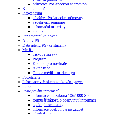
průvodce Poslaneckou sněmovnou
Kultura a umění
Infocentrum
návštěva Poslanecké sněmovny
vzdělávací semináře
informační materiály
kontakt
Parlamentní knihovna
Archiv PS
Data agend PS (ke stažení)
Média
Tiskové zprávy
Program
Kontakt pro novináře
Akreditace
Odbor médií a marketingu
Fotogalerie
Informace v českém znakovém jazyce
Petice
Poskytování informací
informace dle zákona 106/1999 Sb.
formulář žádosti o poskytnutí informace
opakující se dotazy
informace poskytnuté na žádost
výroční zprávy