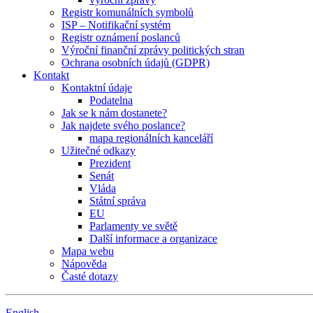
Registr komunálních symbolů
ISP – Notifikační systém
Registr oznámení poslanců
Výroční finanční zprávy politických stran
Ochrana osobních údajů (GDPR)
Kontakt
Kontaktní údaje
Podatelna
Jak se k nám dostanete?
Jak najdete svého poslance?
mapa regionálních kanceláří
Užitečné odkazy
Prezident
Senát
Vláda
Státní správa
EU
Parlamenty ve světě
Další informace a organizace
Mapa webu
Nápověda
Časté dotazy
English