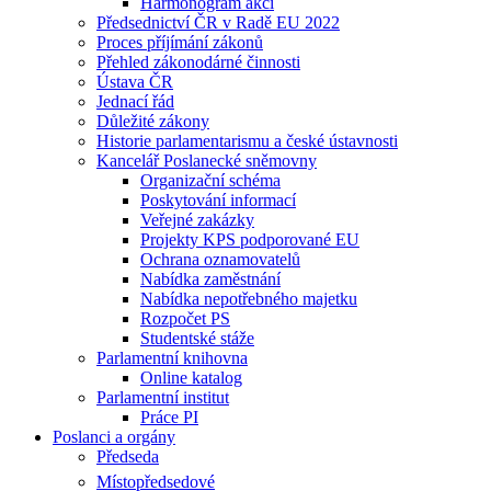
Harmonogram akcí
Předsednictví ČR v Radě EU 2022
Proces příjímání zákonů
Přehled zákonodárné činnosti
Ústava ČR
Jednací řád
Důležité zákony
Historie parlamentarismu a české ústavnosti
Kancelář Poslanecké sněmovny
Organizační schéma
Poskytování informací
Veřejné zakázky
Projekty KPS podporované EU
Ochrana oznamovatelů
Nabídka zaměstnání
Nabídka nepotřebného majetku
Rozpočet PS
Studentské stáže
Parlamentní knihovna
Online katalog
Parlamentní institut
Práce PI
Poslanci a orgány
Předseda
Místopředsedové