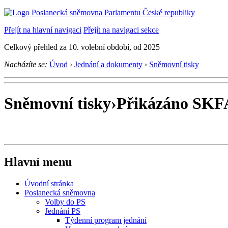
Přejít na hlavní navigaci
Přejít na navigaci sekce
Celkový přehled za 10. volební období, od 2025
Nacházíte se:
Úvod
›
Jednání a dokumenty
›
Sněmovní tisky
Sněmovní tisky
›
Přikázáno SK
Hlavní menu
Úvodní stránka
Poslanecká sněmovna
Volby do PS
Jednání PS
Týdenní program jednání