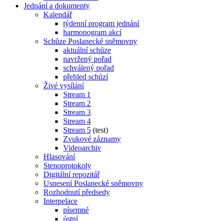
Jednání a dokumenty
Kalendář
týdenní program jednání
harmonogram akcí
Schůze Poslanecké sněmovny
aktuální schůze
navržený pořad
schválený pořad
přehled schůzí
Živé vysílání
Stream 1
Stream 2
Stream 3
Stream 4
Stream 5
(test)
Zvukové záznamy
Videoarchiv
Hlasování
Stenoprotokoly
Digitální repozitář
Usnesení Poslanecké sněmovny
Rozhodnutí předsedy
Interpelace
písemné
ústní