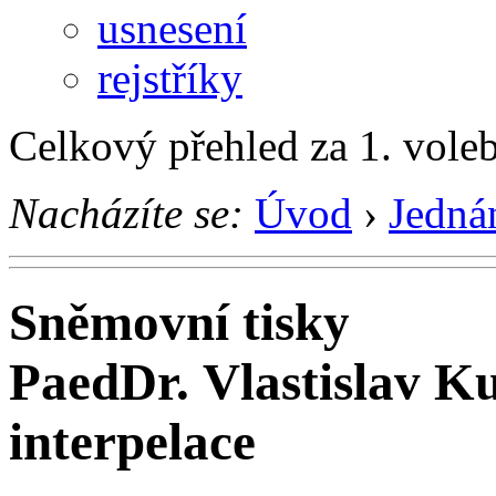
usnesení
rejstříky
Celkový přehled za 1. vole
Nacházíte se:
Úvod
›
Jedná
Sněmovní tisky
PaedDr. Vlastislav K
interpelace