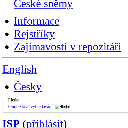
České sněmy
Informace
Rejstříky
Zajímavosti v repozitáři
English
Česky
Hledat
Plnotextové vyhledávání
ISP
(
příhlásit
)