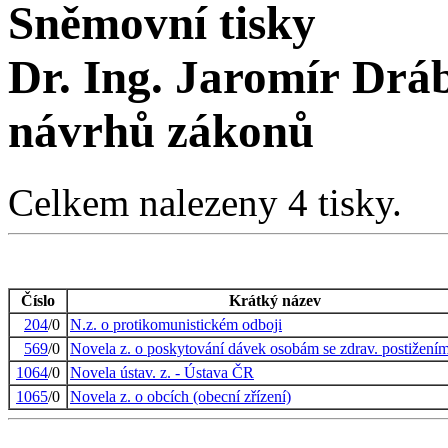
Sněmovní tisky
Dr. Ing. Jaromír Drá
návrhů zákonů
Celkem nalezeny 4 tisky.
Číslo
Krátký název
204
/0
N.z. o protikomunistickém odboji
569
/0
Novela z. o poskytování dávek osobám se zdrav. postižením
1064
/0
Novela ústav. z. - Ústava ČR
1065
/0
Novela z. o obcích (obecní zřízení)