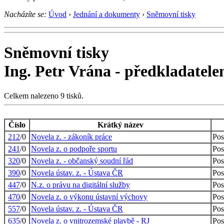
Nacházíte se:
Úvod
›
Jednání a dokumenty
›
Sněmovní tisky
Sněmovní tisky
Ing. Petr Vrána - předkladatel
Celkem nalezeno 9 tisků.
Číslo
Krátký název
212
/0
Novela z. - zákoník práce
Pos
241
/0
Novela z. o podpoře sportu
Pos
320
/0
Novela z. - občanský soudní řád
Pos
390
/0
Novela ústav. z. - Ústava ČR
Pos
447
/0
N.z. o právu na digitální služby
Pos
470
/0
Novela z. o výkonu ústavní výchovy
Pos
557
/0
Novela ústav. z. - Ústava ČR
Pos
635
/0
Novela z. o vnitrozemské plavbě - RJ
Pos