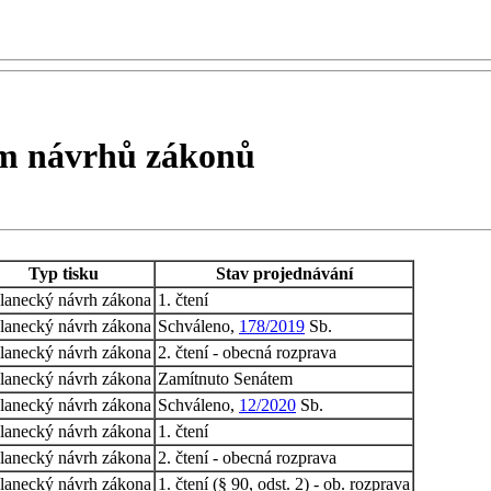
em návrhů zákonů
Typ tisku
Stav projednávání
lanecký návrh zákona
1. čtení
lanecký návrh zákona
Schváleno,
178/2019
Sb.
lanecký návrh zákona
2. čtení - obecná rozprava
lanecký návrh zákona
Zamítnuto Senátem
lanecký návrh zákona
Schváleno,
12/2020
Sb.
lanecký návrh zákona
1. čtení
lanecký návrh zákona
2. čtení - obecná rozprava
lanecký návrh zákona
1. čtení (§ 90, odst. 2) - ob. rozprava