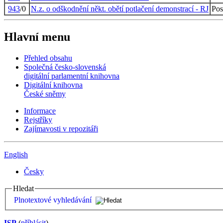
943
/0
N.z. o odškodnění někt. obětí potlačení demonstrací - RJ
Pos
Hlavní menu
Přehled obsahu
Společná česko-slovenská
digitální parlamentní knihovna
Digitální knihovna
České sněmy
Informace
Rejstříky
Zajímavosti v repozitáři
English
Česky
Hledat
Plnotextové vyhledávání
ISP
(
příhlásit
)