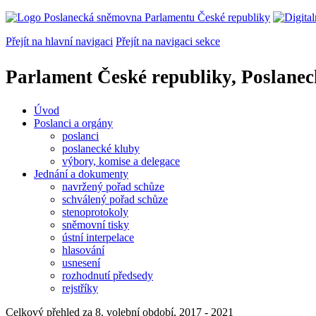
Přejít na hlavní navigaci
Přejít na navigaci sekce
Parlament České republiky, Poslane
Úvod
Poslanci a orgány
poslanci
poslanecké kluby
výbory, komise a delegace
Jednání a dokumenty
navržený pořad schůze
schválený pořad schůze
stenoprotokoly
sněmovní tisky
ústní interpelace
hlasování
usnesení
rozhodnutí předsedy
rejstříky
Celkový přehled za 8. volební období, 2017 - 2021