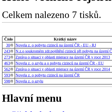
Celkem nalezeno 7 tisků.
Číslo
Krátký název
30
/0
Novela z. o pobytu cizinců na území ČR - EU - RJ
243
/0
N.z.o soukromém zdr.pojištění cizinců při pobytu na území 
273
/0
Zpráva o situaci v oblasti migrace na území ČR v roce 2013
463
/0
Novela z. o azylu a o pobytu cizinců na území ČR - EU
562
/0
Zpráva o situaci v oblasti migrace na území ČR v roce 2014
593
/0
Novela z. o pobytu cizinců na území ČR
598
/0
Novela z. o azylu
Hlavní menu