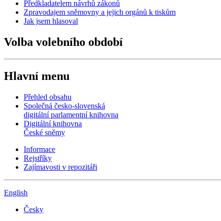
Předkladatelem návrhů zákonů
Zpravodajem sněmovny a jejich orgánů k tiskům
Jak jsem hlasoval
Volba volebního období
Hlavní menu
Přehled obsahu
Společná česko-slovenská
digitální parlamentní knihovna
Digitální knihovna
České sněmy
Informace
Rejstříky
Zajímavosti v repozitáři
English
Česky