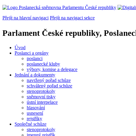
Přejít na hlavní navigaci
Přejít na navigaci sekce
Parlament České republiky, Poslane
Úvod
Poslanci a orgány
poslanci
poslanecké kluby
výbory, komise a delegace
Jednání a dokumenty
navržený pořad schůze
schválený pořad schůze
stenoprotokoly
sněmovní tisky
ústní interpelace
hlasování
usnesení
rejstříky
Společné schůze
stenoprotokoly
jmenný rejstřík