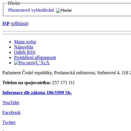
Hledat
Plnotextové vyhledávání
ISP
(
příhlásit
)
Mapa webu
Nápověda
Odběr RSS
Prohlášení přístupnosti
Parlament České republiky, Poslanecká sněmovna, Sněmovní 4, 118 2
Telefon na spojovatelku:
257 171 111
Informace dle zákona 106/1999 Sb.
YouTube
Facebook
Twitter