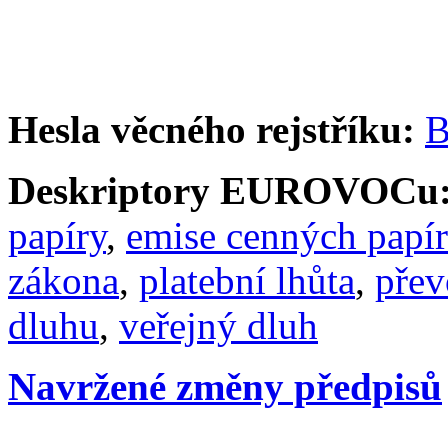
Hesla věcného rejstříku:
B
Deskriptory EUROVOCu
papíry
,
emise cenných papí
zákona
,
platební lhůta
,
přev
dluhu
,
veřejný dluh
Navržené změny předpisů