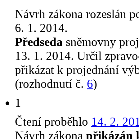
Návrh zákona rozeslán p
6. 1. 2014.
Předseda
sněmovny proj
13. 1. 2014. Určil zprav
přikázat k projednání v
(rozhodnutí č.
6
)
1
Čtení proběhlo
14. 2. 20
Návrh zákona
přikázán 