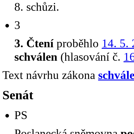
8. schůzi.
3
3. Čtení
proběhlo
14. 5.
schválen
(hlasování č.
1
Text návrhu zákona
schvál
Senát
PS
Poslanecká sněmovna
po