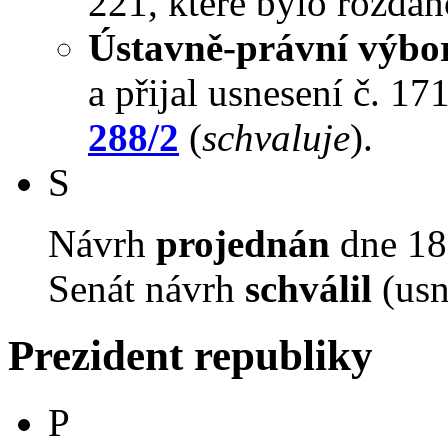
221, které bylo rozdán
Ústavně-právní výbo
a přijal usnesení č. 17
288/2
(
schvaluje
).
S
Návrh
projednán
dne 18.
Senát návrh
schválil
(usn
Prezident republiky
P