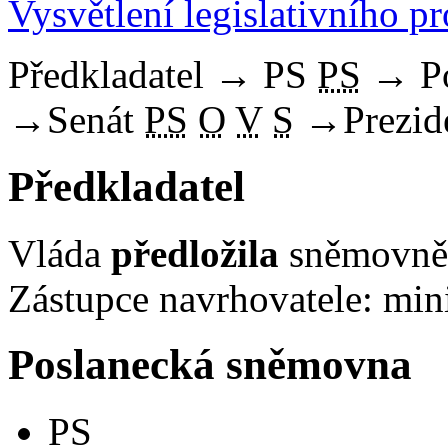
Vysvětlení legislativního p
Předkladatel
→
PS
PS
→
P
→
Senát
PS
O
V
S
→
Prezid
Předkladatel
Vláda
předložila
sněmovně 
Zástupce navrhovatele: mini
Poslanecká sněmovna
PS