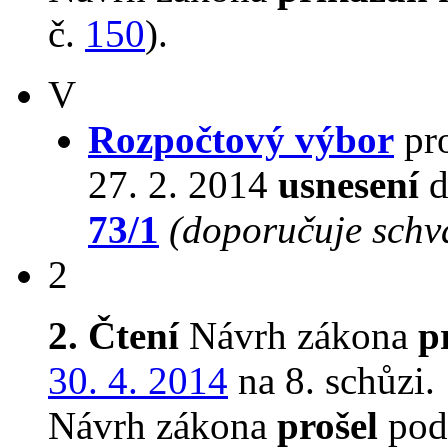
č.
150
).
V
Rozpočtový výbor
pro
27. 2. 2014
usnesení
d
73/1
(doporučuje schvá
2
2. Čtení
Návrh zákona
p
30. 4. 2014
na 8. schůzi.
Návrh zákona
prošel
podr