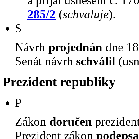
a přijal usnesení č. 17
285/2
(
schvaluje
).
S
Návrh
projednán
dne 18.
Senát návrh
schválil
(usn
Prezident republiky
P
Zákon
doručen
prezident
Prezident zákon
podepsa