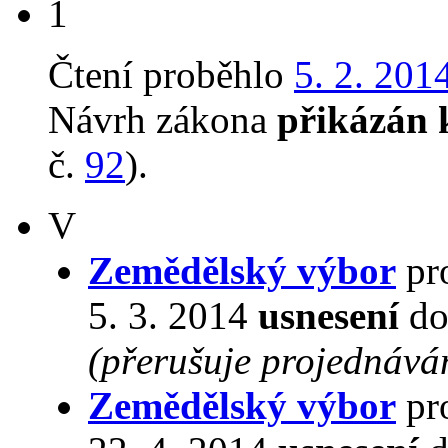
1
Čtení proběhlo
5. 2. 201
Návrh zákona
přikázán 
č.
92
).
V
Zemědělský výbor
pro
5. 3. 2014
usnesení
do
(přerušuje projednává
Zemědělský výbor
pro