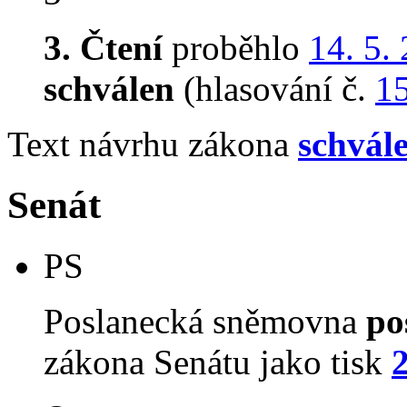
3. Čtení
proběhlo
14. 5.
schválen
(hlasování č.
1
Text návrhu zákona
schvál
Senát
PS
Poslanecká sněmovna
po
zákona Senátu jako tisk