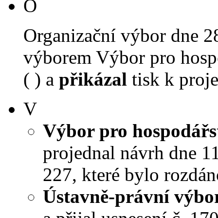
O
Organizační výbor dne 2
výborem Výbor pro hospo
( ) a
přikázal
tisk k proj
V
Výbor pro hospodářst
projednal návrh dne 11.
227, které bylo rozdán
Ústavně-právní výbo