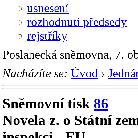
usnesení
rozhodnutí předsedy
rejstříky
Poslanecká sněmovna, 7. o
Nacházíte se:
Úvod
›
Jedná
Sněmovní tisk
86
Novela z. o Státní ze
inspekci - EU