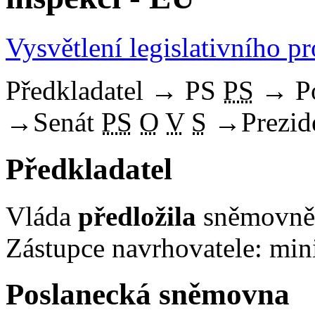
Vysvětlení legislativního p
Předkladatel
→
PS
PS
→
P
→
Senát
PS
O
V
S
→
Prezid
Předkladatel
Vláda
předložila
sněmovně 
Zástupce navrhovatele: mini
Poslanecká sněmovna