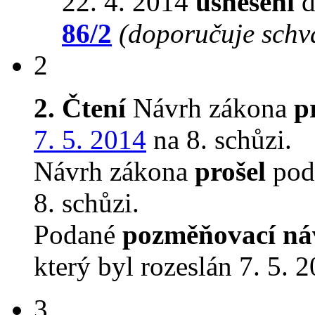
22. 4. 2014
usnesení
d
86/2
(doporučuje schvá
2
2. Čtení
Návrh zákona
p
7. 5. 2014
na 8. schůzi.
Návrh zákona
prošel
podr
8. schůzi.
Podané
pozměňovací ná
který byl rozeslán 7. 5. 
3