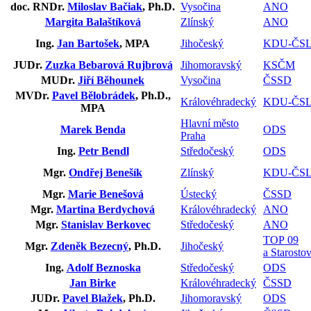
doc. RNDr.
Miloslav Bačiak
, Ph.D.
Vysočina
ANO
Margita Balaštíková
Zlínský
ANO
Ing.
Jan Bartošek
, MPA
Jihočeský
KDU-ČS
JUDr.
Zuzka Bebarová Rujbrová
Jihomoravský
KSČM
MUDr.
Jiří Běhounek
Vysočina
ČSSD
MVDr.
Pavel Bělobrádek
, Ph.D.,
Královéhradecký
KDU-ČS
MPA
Hlavní město
Marek Benda
ODS
Praha
Ing.
Petr Bendl
Středočeský
ODS
Mgr.
Ondřej Benešík
Zlínský
KDU-ČS
Mgr.
Marie Benešová
Ústecký
ČSSD
Mgr.
Martina Berdychová
Královéhradecký
ANO
Mgr.
Stanislav Berkovec
Středočeský
ANO
TOP 09
Mgr.
Zdeněk Bezecný
, Ph.D.
Jihočeský
a Starosto
Ing.
Adolf Beznoska
Středočeský
ODS
Jan Birke
Královéhradecký
ČSSD
JUDr.
Pavel Blažek
, Ph.D.
Jihomoravský
ODS