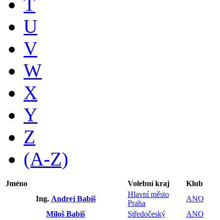
T
U
V
W
X
Y
Z
(A-Z)
Jméno
Volební kraj
Klub
Hlavní město
Ing.
Andrej Babiš
ANO
Praha
Miloš Babiš
Středočeský
ANO