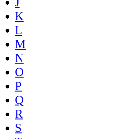
J
K
L
M
N
O
P
Q
R
S