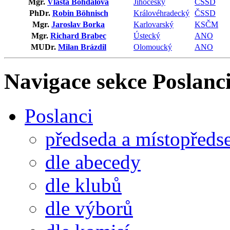
Mgr.
Vlasta Bohdalová
Jihočeský
ČSSD
PhDr.
Robin Böhnisch
Královéhradecký
ČSSD
Mgr.
Jaroslav Borka
Karlovarský
KSČM
Mgr.
Richard Brabec
Ústecký
ANO
MUDr.
Milan Brázdil
Olomoucký
ANO
Navigace sekce
Poslanci
Poslanci
předseda a místopředs
dle abecedy
dle klubů
dle výborů