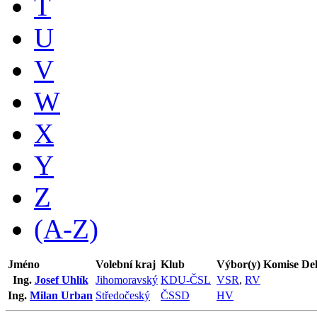
T
U
V
W
X
Y
Z
(A-Z)
Jméno
Volební kraj
Klub
Výbor(y)
Komise
De
Ing.
Josef Uhlík
Jihomoravský
KDU-ČSL
VSR
,
RV
Ing.
Milan Urban
Středočeský
ČSSD
HV