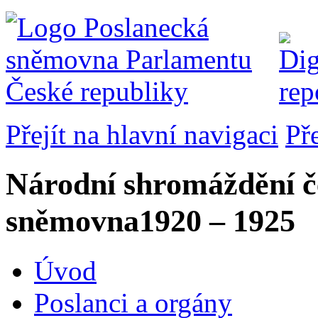
Přejít na hlavní navigaci
Př
Národní shromáždění č
sněmovna
1920 – 1925
Úvod
Poslanci a orgány