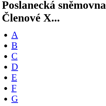
Poslanecká sněmovna
Členové X...
A
B
C
D
E
F
G