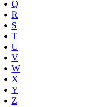
Q
R
S
T
U
V
W
X
Y
Z