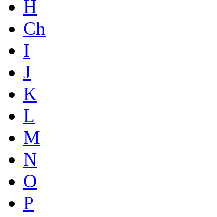
H
Ch
I
J
K
L
M
N
O
P