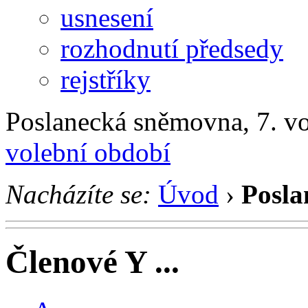
usnesení
rozhodnutí předsedy
rejstříky
Poslanecká sněmovna, 7. v
volební období
Nacházíte se:
Úvod
›
Posla
Členové Y ...