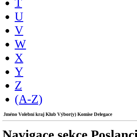
T
U
V
W
X
Y
Z
(A-Z)
Jméno
Volební kraj
Klub
Výbor(y)
Komise
Delegace
Navigace sekce
Poslanci