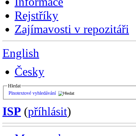
Informace
Rejstříky
Zajímavosti v repozitáři
English
Česky
Hledat
Plnotextové vyhledávání
ISP
(
příhlásit
)