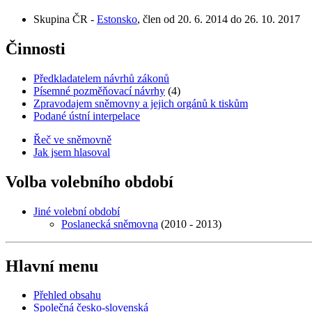
Skupina ČR -
Estonsko
, člen od 20. 6. 2014 do 26. 10. 2017
Činnosti
Předkladatelem návrhů zákonů
Písemné pozměňovací návrhy
(4)
Zpravodajem sněmovny a jejich orgánů k tiskům
Podané ústní interpelace
Řeč ve sněmovně
Jak jsem hlasoval
Volba volebního období
Jiné volební období
Poslanecká sněmovna
(2010 - 2013)
Hlavní menu
Přehled obsahu
Společná česko-slovenská