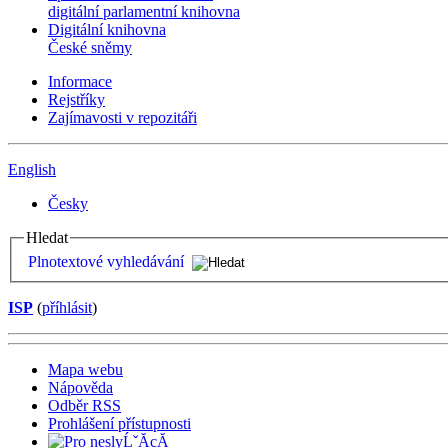
digitální parlamentní knihovna
Digitální knihovna
České sněmy
Informace
Rejstříky
Zajímavosti v repozitáři
English
Česky
Hledat
Plnotextové vyhledávání
ISP
(
příhlásit
)
Mapa webu
Nápověda
Odběr RSS
Prohlášení přístupnosti