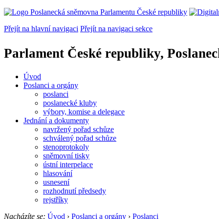
Přejít na hlavní navigaci
Přejít na navigaci sekce
Parlament České republiky, Poslane
Úvod
Poslanci a orgány
poslanci
poslanecké kluby
výbory, komise a delegace
Jednání a dokumenty
navržený pořad schůze
schválený pořad schůze
stenoprotokoly
sněmovní tisky
ústní interpelace
hlasování
usnesení
rozhodnutí předsedy
rejstříky
Nacházíte se:
Úvod
›
Poslanci a orgány
›
Poslanci