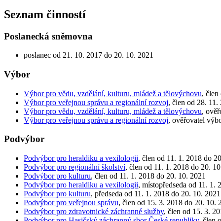
Seznam činností
Poslanecká sněmovna
poslanec od 21. 10. 2017 do 20. 10. 2021
Výbor
Výbor pro vědu, vzdělání, kulturu, mládež a tělovýchovu
, člen
Výbor pro veřejnou správu a regionální rozvoj
, člen od 28. 11
Výbor pro vědu, vzdělání, kulturu, mládež a tělovýchovu
, ověř
Výbor pro veřejnou správu a regionální rozvoj
, ověřovatel výb
Podvýbor
Podvýbor pro heraldiku a vexilologii
, člen od 11. 1. 2018 do 2
Podvýbor pro regionální školství
, člen od 11. 1. 2018 do 20. 1
Podvýbor pro kulturu
, člen od 11. 1. 2018 do 20. 10. 2021
Podvýbor pro heraldiku a vexilologii
, místopředseda od 11. 1. 
Podvýbor pro kulturu
, předseda od 11. 1. 2018 do 20. 10. 2021
Podvýbor pro veřejnou správu
, člen od 15. 3. 2018 do 20. 10.
Podvýbor pro zdravotnické záchranné služby
, člen od 15. 3. 2
Podvýbor pro Hasičský záchranný sbor České republiky
, člen 