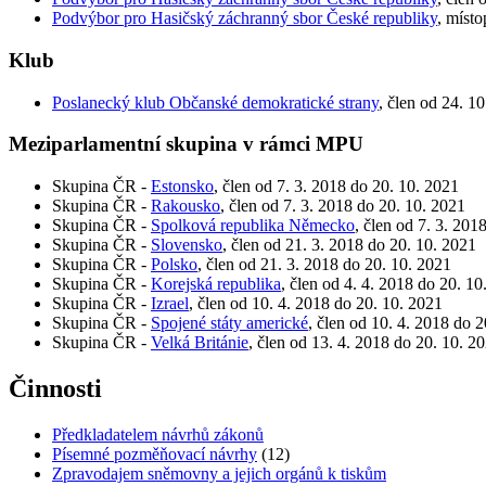
Podvýbor pro Hasičský záchranný sbor České republiky
, míst
Klub
Poslanecký klub Občanské demokratické strany
, člen od 24. 1
Meziparlamentní skupina v rámci MPU
Skupina ČR -
Estonsko
, člen od 7. 3. 2018 do 20. 10. 2021
Skupina ČR -
Rakousko
, člen od 7. 3. 2018 do 20. 10. 2021
Skupina ČR -
Spolková republika Německo
, člen od 7. 3. 201
Skupina ČR -
Slovensko
, člen od 21. 3. 2018 do 20. 10. 2021
Skupina ČR -
Polsko
, člen od 21. 3. 2018 do 20. 10. 2021
Skupina ČR -
Korejská republika
, člen od 4. 4. 2018 do 20. 10
Skupina ČR -
Izrael
, člen od 10. 4. 2018 do 20. 10. 2021
Skupina ČR -
Spojené státy americké
, člen od 10. 4. 2018 do 
Skupina ČR -
Velká Británie
, člen od 13. 4. 2018 do 20. 10. 2
Činnosti
Předkladatelem návrhů zákonů
Písemné pozměňovací návrhy
(12)
Zpravodajem sněmovny a jejich orgánů k tiskům