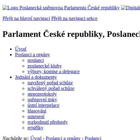
Přejít na hlavní navigaci
Přejít na navigaci sekce
Parlament České republiky, Poslane
Úvod
Poslanci a orgány
poslanci
poslanecké kluby
výbory, komise a delegace
Jednání a dokumenty
navržený pořad schůze
schválený pořad schůze
stenoprotokoly
sněmovní tisky
ústní interpelace
hlasování
usnesení
rozhodnutí předsedy
rejstříky
Nacházíte se:
Úvod
›
Poslanci a orgány
›
Poslanci