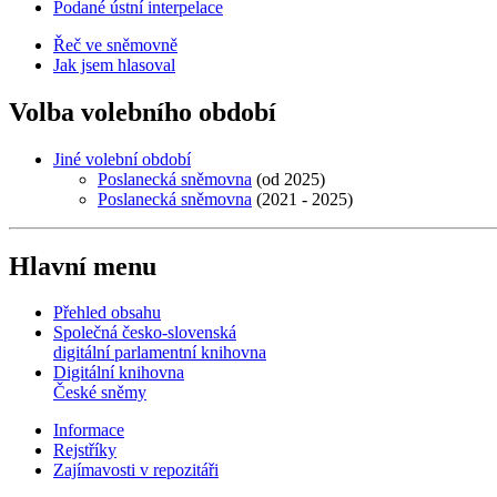
Podané ústní interpelace
Řeč ve sněmovně
Jak jsem hlasoval
Volba volebního období
Jiné volební období
Poslanecká sněmovna
(od 2025)
Poslanecká sněmovna
(2021 - 2025)
Hlavní menu
Přehled obsahu
Společná česko-slovenská
digitální parlamentní knihovna
Digitální knihovna
České sněmy
Informace
Rejstříky
Zajímavosti v repozitáři