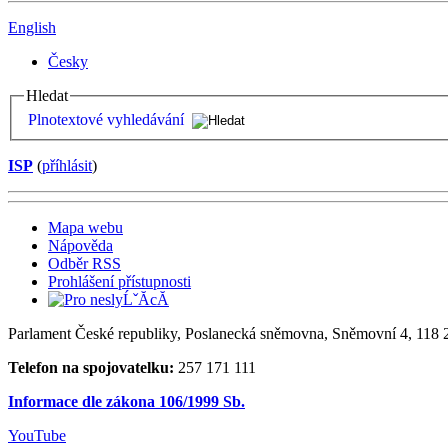
English
Česky
Hledat
Plnotextové vyhledávání
ISP
(
příhlásit
)
Mapa webu
Nápověda
Odběr RSS
Prohlášení přístupnosti
Parlament České republiky, Poslanecká sněmovna, Sněmovní 4, 118 2
Telefon na spojovatelku:
257 171 111
Informace dle zákona 106/1999 Sb.
YouTube