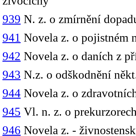
živočichy
939
N. z. o zmírnění dopad
941
Novela z. o pojistném n
942
Novela z. o daních z p
943
N.z. o odškodnění někt.
944
Novela z. o zdravotníc
945
Vl. n. z. o prekurzorec
946
Novela z. - živnostens