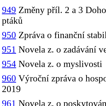
949
Změny příl. 2 a 3 Dohod
ptáků
950
Zpráva o finanční stabi
951
Novela z. o zadávání v
954
Novela z. o myslivosti
960
Výroční zpráva o hospo
2019
961
Novela z. o poskytování