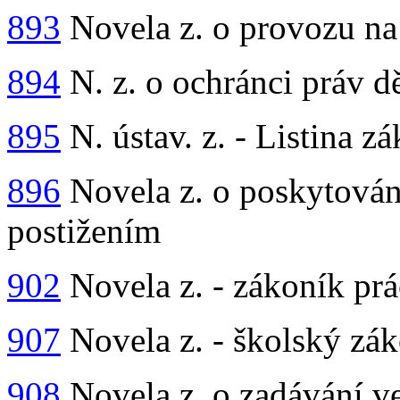
893
Novela z. o provozu n
894
N. z. o ochránci práv dě
895
N. ústav. z. - Listina z
896
Novela z. o poskytován
postižením
902
Novela z. - zákoník prá
907
Novela z. - školský zá
908
Novela z. o zadávání v