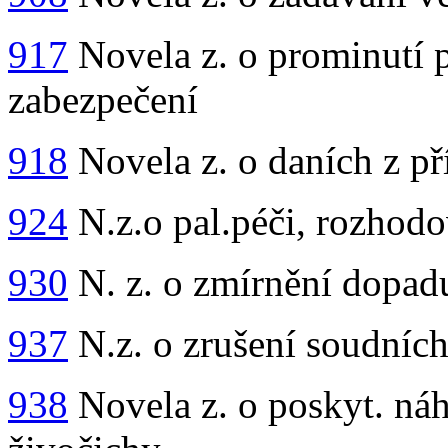
917
Novela z. o prominutí p
zabezpečení
918
Novela z. o daních z p
924
N.z.o pal.péči, rozhodo
930
N. z. o zmírnění dopad
937
N.z. o zrušení soudníc
938
Novela z. o poskyt. ná