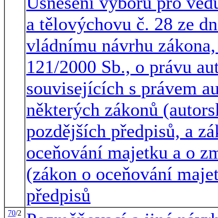
Usnesení výboru pro vědu
a tělovýchovu č. 28 ze d
vládnímu návrhu zákona,
121/2000 Sb., o právu au
souvisejících s právem a
některých zákonů (autors
pozdějších předpisů, a zá
oceňování majetku a o z
(zákon o oceňování majet
předpisů
70
/2