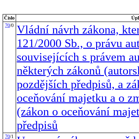
Číslo
Úpl
70
/0
Vládní návrh zákona, kte
121/2000 Sb., o právu au
souvisejících s právem a
některých zákonů (autors
pozdějších předpisů, a zá
oceňování majetku a o z
(zákon o oceňování majet
předpisů
70
/1