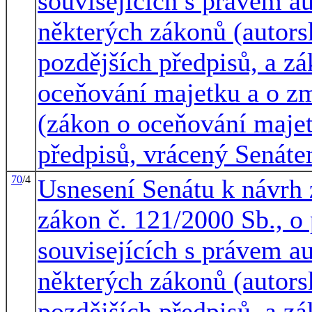
souvisejících s právem a
některých zákonů (autors
pozdějších předpisů, a zá
oceňování majetku a o z
(zákon o oceňování majet
předpisů, vrácený Senát
70
/4
Usnesení Senátu k návrh
zákon č. 121/2000 Sb., o
souvisejících s právem a
některých zákonů (autors
pozdějších předpisů, a zá