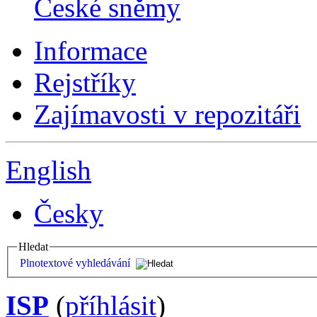
České sněmy
Informace
Rejstříky
Zajímavosti v repozitáři
English
Česky
Hledat
Plnotextové vyhledávání
ISP
(
příhlásit
)