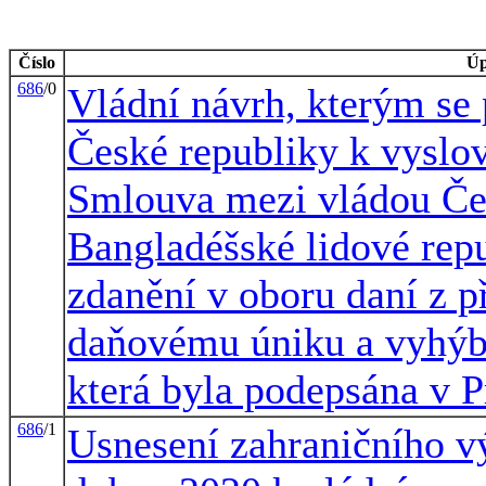
Číslo
Úp
686
/0
Vládní návrh, kterým se
České republiky k vyslov
Smlouva mezi vládou Čes
Bangladéšské lidové rep
zdanění v oboru daní z p
daňovému úniku a vyhýbá
která byla podepsána v P
686
/1
Usnesení zahraničního vý