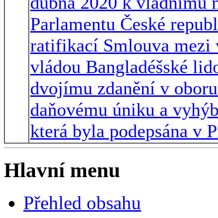
dubna 2020 k vládnímu n
Parlamentu České republ
ratifikací Smlouva mezi 
vládou Bangladéšské lid
dvojímu zdanění v oboru 
daňovému úniku a vyhýbá
která byla podepsána v P
Hlavní menu
Přehled obsahu