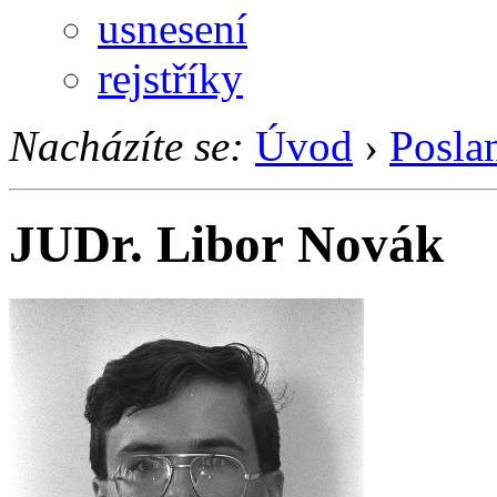
usnesení
rejstříky
Nacházíte se:
Úvod
›
Posla
JUDr. Libor Novák