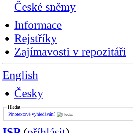
České sněmy
Informace
Rejstříky
Zajímavosti v repozitáři
English
Česky
Hledat
Plnotextové vyhledávání
ISP
(
příhlásit
)