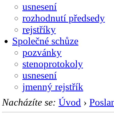
usnesení
rozhodnutí předsedy
rejstříky
Společné schůze
pozvánky
stenoprotokoly
usnesení
jmenný rejstřík
Nacházíte se:
Úvod
›
Posla