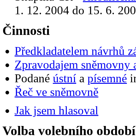
1. 12. 2004 do 15. 6. 20
Činnosti
Předkladatelem návrhů 
Zpravodajem sněmovny a 
Podané
ústní
a
písemné
i
Řeč ve sněmovně
Jak jsem hlasoval
Volba volebního období