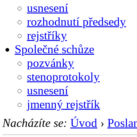
usnesení
rozhodnutí předsedy
rejstříky
Společné schůze
pozvánky
stenoprotokoly
usnesení
jmenný rejstřík
Nacházíte se:
Úvod
›
Posla