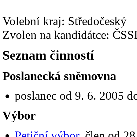
Volební kraj: Středočeský
Zvolen na kandidátce: ČS
Seznam činností
Poslanecká sněmovna
poslanec od 9. 6. 2005 d
Výbor
Petiční výbor
, člen od 28