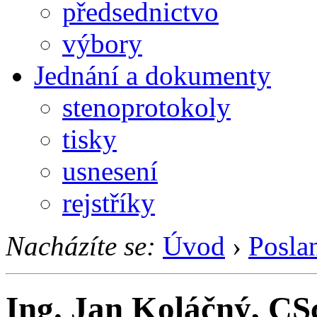
předsednictvo
výbory
Jednání a dokumenty
stenoprotokoly
tisky
usnesení
rejstříky
Nacházíte se:
Úvod
›
Posla
Ing. Jan Koláčný, CS