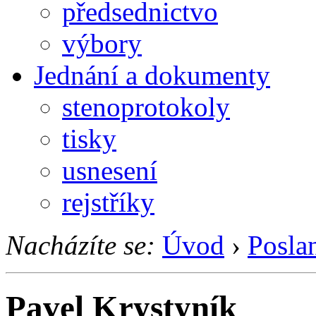
předsednictvo
výbory
Jednání a dokumenty
stenoprotokoly
tisky
usnesení
rejstříky
Nacházíte se:
Úvod
›
Posla
Pavel Krystyník