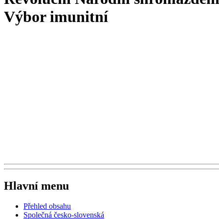
Výbor imunitní
Hlavní menu
Přehled obsahu
Společná česko-slovenská