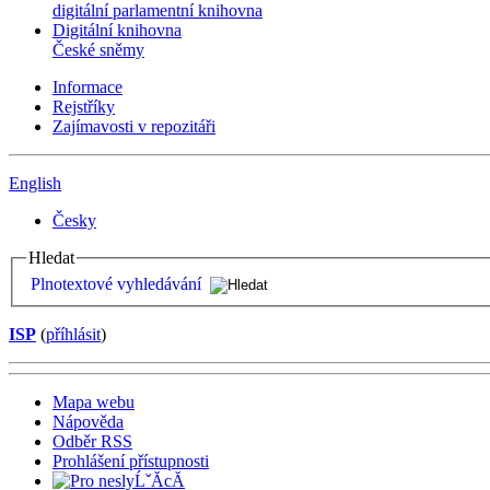
digitální parlamentní knihovna
Digitální knihovna
České sněmy
Informace
Rejstříky
Zajímavosti v repozitáři
English
Česky
Hledat
Plnotextové vyhledávání
ISP
(
příhlásit
)
Mapa webu
Nápověda
Odběr RSS
Prohlášení přístupnosti