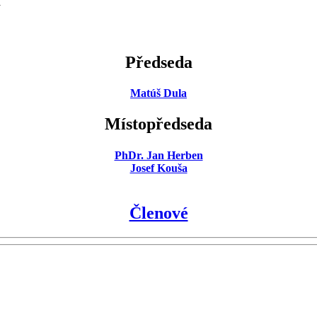
Předseda
Matúš Dula
Místopředseda
PhDr. Jan Herben
Josef Kouša
Členové