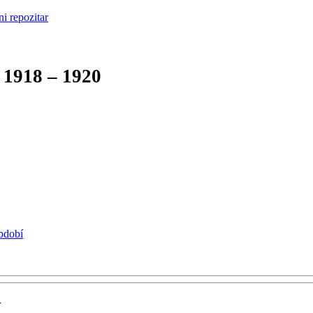
1918 – 1920
období
í