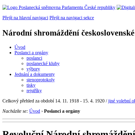
Přejít na hlavní navigaci
Přejít na navigaci sekce
Národní shromáždění československé
Úvod
Poslanci a orgány
poslanci
poslanecké kluby
výbory
Jednání a dokumenty
stenoprotokoly
tisky
rejstříky
Celkový přehled za období 14. 11. 1918 - 15. 4. 1920 /
jiné volební 
Nacházíte se:
Úvod
›
Poslanci a orgány
Revoluční Národní shromážděn