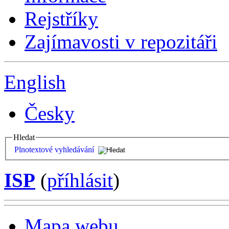
Rejstříky
Zajímavosti v repozitáři
English
Česky
Hledat
Plnotextové vyhledávání
ISP
(
příhlásit
)
Mapa webu