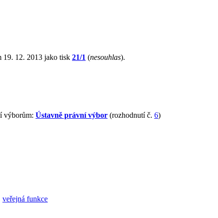
 19. 12. 2013 jako tisk
21/1
(
nesouhlas
).
ní výborům:
Ústavně právní výbor
(rozhodnutí č.
6
)
,
veřejná funkce