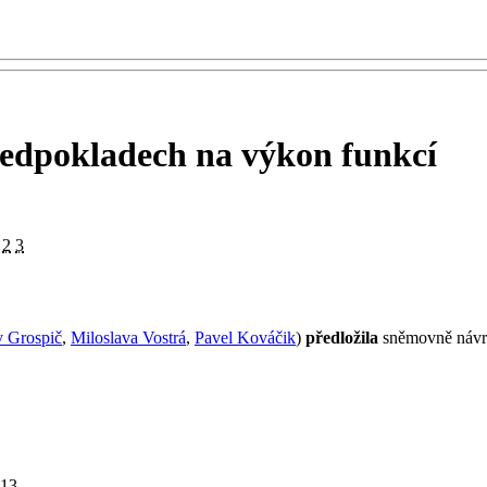
předpokladech na výkon funkcí
2
3
v Grospič
,
Miloslava Vostrá
,
Pavel Kováčik
)
předložila
sněmovně návrh
13.