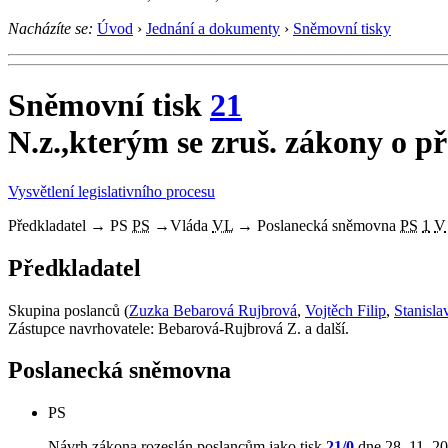
Nacházíte se:
Úvod
›
Jednání a dokumenty
›
Sněmovní tisky
Sněmovní tisk
21
N.z.,kterým se zruš. zákony o 
Vysvětlení legislativního procesu
Předkladatel
→
PS
PS
→
Vláda
VL
→
Poslanecká sněmovna
PS
1
V
Předkladatel
Skupina poslanců (
Zuzka Bebarová Rujbrová
,
Vojtěch Filip
,
Stanisla
Zástupce navrhovatele: Bebarová-Rujbrová Z. a další.
Poslanecká sněmovna
PS
Návrh zákona rozeslán poslancům jako tisk
21/0
dne 28. 11. 20