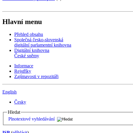
Hlavní menu
Přehled obsahu
Společná česko-slovenská
digitální parlamentní knihovna
Digitální knihovna
České sněmy
Informace
Rejstříky
Zajímavosti v repozitáři
English
Česky
Hledat
Plnotextové vyhledávání
ISP
(
příhlásit
)