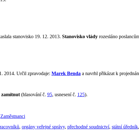
zaslala stanovisko 19. 12. 2013.
Stanovisko vlády
rozesláno poslancům
1. 2014. Určil zpravodaje:
Marek Benda
a navrhl přikázat k projedná
a
zamítnut
(hlasování č.
95
, usnesení č.
125
).
,
Zaměstnanci
racovníků
,
orgány veřejné správy
,
přechodné soudnictví
,
státní úředník