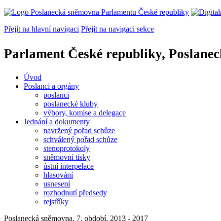
Přejít na hlavní navigaci
Přejít na navigaci sekce
Parlament České republiky, Poslane
Úvod
Poslanci a orgány
poslanci
poslanecké kluby
výbory, komise a delegace
Jednání a dokumenty
navržený pořad schůze
schválený pořad schůze
stenoprotokoly
sněmovní tisky
ústní interpelace
hlasování
usnesení
rozhodnutí předsedy
rejstříky
Poslanecká sněmovna, 7. období, 2013 - 2017