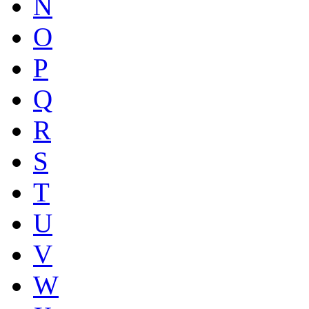
N
O
P
Q
R
S
T
U
V
W