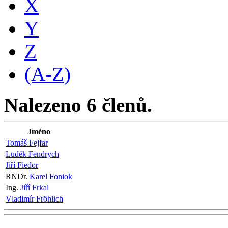
X
Y
Z
(A-Z)
Nalezeno 6 členů.
Jméno
Tomáš Fejfar
Luděk Fendrych
Jiří Fiedor
RNDr.
Karel Foniok
Ing.
Jiří Frkal
Vladimír Fröhlich