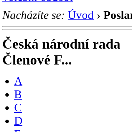
Nacházíte se:
Úvod
›
Posla
Česká národní rada
Členové F...
A
B
C
D