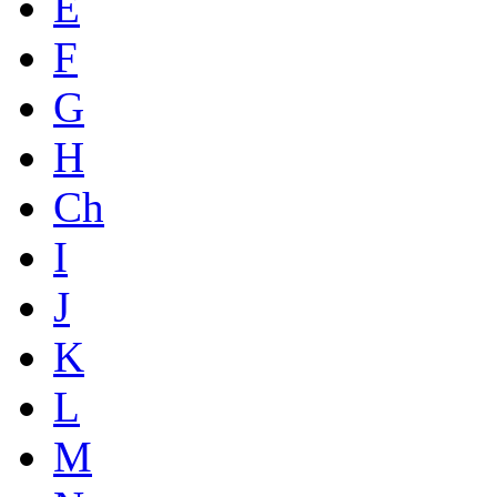
E
F
G
H
Ch
I
J
K
L
M