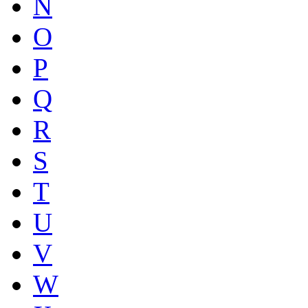
N
O
P
Q
R
S
T
U
V
W