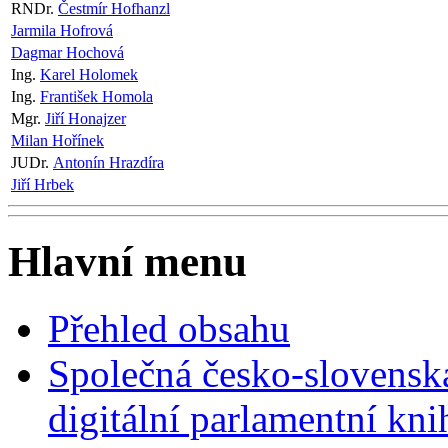
RNDr.
Čestmír Hofhanzl
Jarmila Hofrová
Dagmar Hochová
Ing.
Karel Holomek
Ing.
František Homola
Mgr.
Jiří Honajzer
Milan Hořínek
JUDr.
Antonín Hrazdíra
Jiří Hrbek
Hlavní menu
Přehled obsahu
Společná česko-slovensk
digitální parlamentní kn