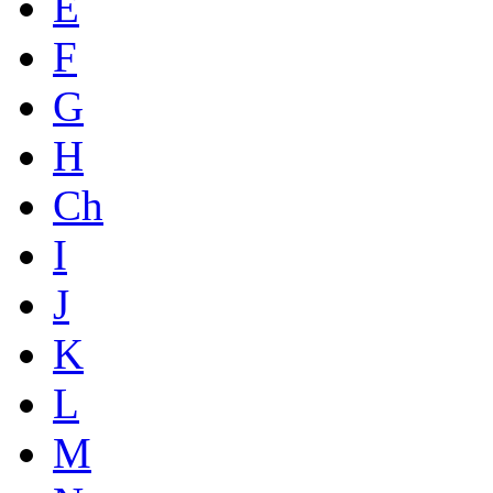
E
F
G
H
Ch
I
J
K
L
M