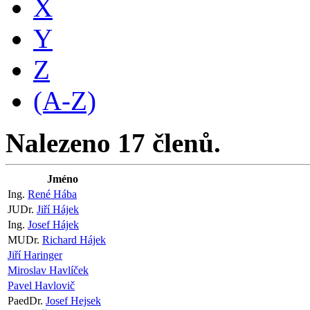
X
Y
Z
(A-Z)
Nalezeno 17 členů.
Jméno
Ing.
René Hába
JUDr.
Jiří Hájek
Ing.
Josef Hájek
MUDr.
Richard Hájek
Jiří Haringer
Miroslav Havlíček
Pavel Havlovič
PaedDr.
Josef Hejsek