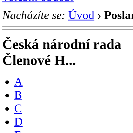
Nacházíte se:
Úvod
›
Posla
Česká národní rada
Členové H...
A
B
C
D