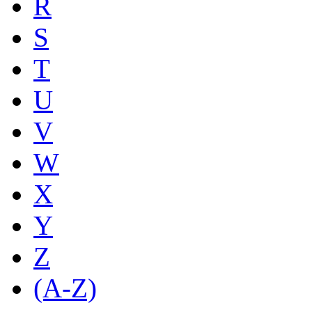
R
S
T
U
V
W
X
Y
Z
(A-Z)