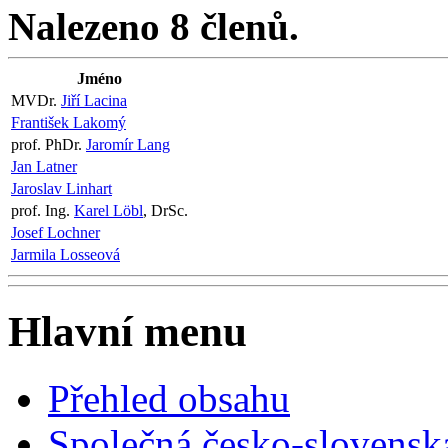
Nalezeno 8 členů.
Jméno
MVDr.
Jiří Lacina
František Lakomý
prof. PhDr.
Jaromír Lang
Jan Latner
Jaroslav Linhart
prof. Ing.
Karel Löbl
, DrSc.
Josef Lochner
Jarmila Losseová
Hlavní menu
Přehled obsahu
Společná česko-slovensk