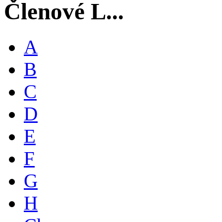
Členové L...
A
B
C
D
E
F
G
H