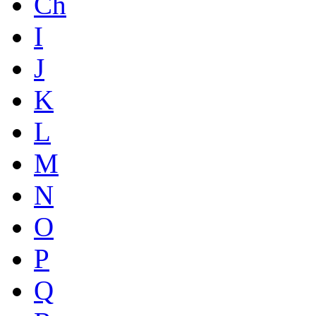
Ch
I
J
K
L
M
N
O
P
Q