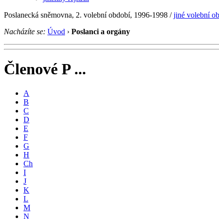
Poslanecká sněmovna, 2. volební období, 1996-1998 /
jiné volební o
Nacházíte se:
Úvod
›
Poslanci a orgány
Členové P ...
A
B
C
D
E
F
G
H
Ch
I
J
K
L
M
N