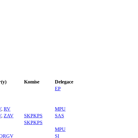
(y)
Komise
Delegace
EP
V
,
RV
MPU
V
,
ZAV
SKPKPS
SAS
SKPKPS
MPU
ORGV
SI