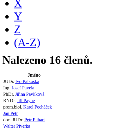
X
Y
Z
(A-Z)
Nalezeno 16 členů.
Jméno
JUDr.
Ivo Palkoska
Ing.
Josef Pavela
PhDr.
Jiřina Pavlíková
RNDr.
Jiří Payne
prom.biol.
Karel Pecháček
Jan Petr
doc. JUDr.
Petr Pithart
Walter Piverka