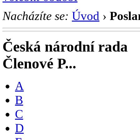
Nacházíte se:
Úvod
›
Posla
Česká národní rada
Členové P...
A
B
C
D