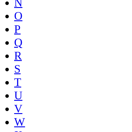
N
O
P
Q
R
S
T
U
V
W