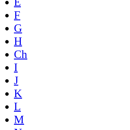
E
F
G
H
Ch
I
J
K
L
M