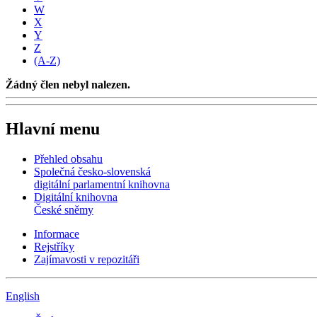
W
X
Y
Z
(A-Z)
Žádný člen nebyl nalezen.
Hlavní menu
Přehled obsahu
Společná česko-slovenská
digitální parlamentní knihovna
Digitální knihovna
České sněmy
Informace
Rejstříky
Zajímavosti v repozitáři
English