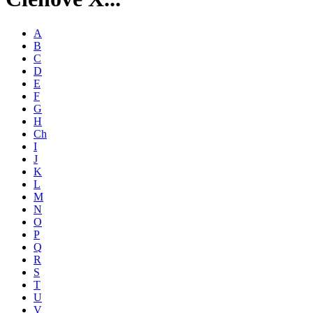
A
B
C
D
E
F
G
H
Ch
I
J
K
L
M
N
O
P
Q
R
S
T
U
V