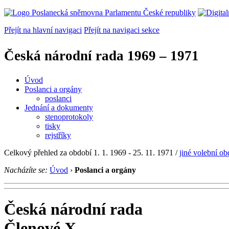
Přejít na hlavní navigaci
Přejít na navigaci sekce
Česká národní rada
1969 – 1971
Úvod
Poslanci a orgány
poslanci
Jednání a dokumenty
stenoprotokoly
tisky
rejstříky
Celkový přehled za období 1. 1. 1969 - 25. 11. 1971 /
jiné volební ob
Nacházíte se:
Úvod
›
Poslanci a orgány
Česká národní rada
Členové X...