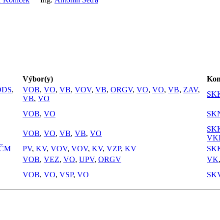
Výbor(y)
Kom
ODS
,
VOB
,
VO
,
VB
,
VOV
,
VB
,
ORGV
,
VO
,
VO
,
VB
,
ZAV
,
SK
VB
,
VO
VOB
,
VO
SK
SK
VOB
,
VO
,
VB
,
VB
,
VO
VK
ČM
PV
,
KV
,
VOV
,
VOV
,
KV
,
VZP
,
KV
SK
VOB
,
VEZ
,
VO
,
UPV
,
ORGV
VK
VOB
,
VO
,
VSP
,
VO
SK