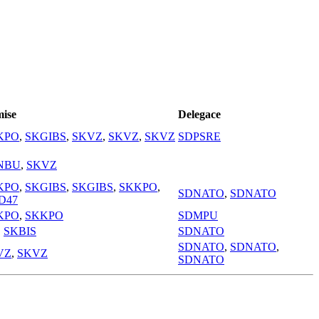
ise
Delegace
KPO
,
SKGIBS
,
SKVZ
,
SKVZ
,
SKVZ
SDPSRE
NBU
,
SKVZ
KPO
,
SKGIBS
,
SKGIBS
,
SKKPO
,
SDNATO
,
SDNATO
D47
KPO
,
SKKPO
SDMPU
,
SKBIS
SDNATO
SDNATO
,
SDNATO
,
VZ
,
SKVZ
SDNATO