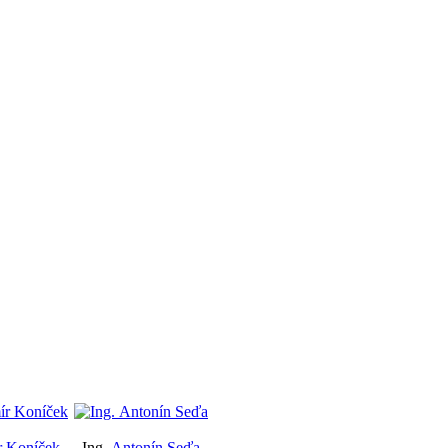
r Koníček
Ing.
Antonín Seďa