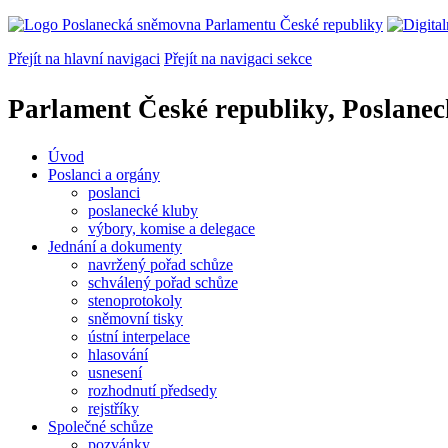
Přejít na hlavní navigaci
Přejít na navigaci sekce
Parlament České republiky, Poslane
Úvod
Poslanci a orgány
poslanci
poslanecké kluby
výbory, komise a delegace
Jednání a dokumenty
navržený pořad schůze
schválený pořad schůze
stenoprotokoly
sněmovní tisky
ústní interpelace
hlasování
usnesení
rozhodnutí předsedy
rejstříky
Společné schůze
pozvánky