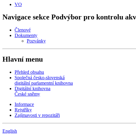
VO
Navigace sekce
Podvýbor pro kontrolu akv
Členové
Dokumenty
Pozvánky
Hlavní menu
Přehled obsahu
Společná česko-slovenská
digitální parlamentní knihovna
Digitální knihovna
České sněmy
Informace
Rejstříky
Zajímavosti v repozitáři
English