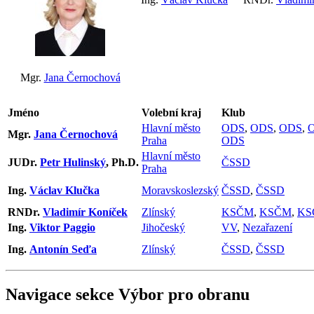
Mgr.
Jana Černochová
Jméno
Volební kraj
Klub
Hlavní město
ODS
,
ODS
,
ODS
,
Mgr.
Jana Černochová
Praha
ODS
Hlavní město
JUDr.
Petr Hulinský
, Ph.D.
ČSSD
Praha
Ing.
Václav Klučka
Moravskoslezský
ČSSD
,
ČSSD
RNDr.
Vladimír Koníček
Zlínský
KSČM
,
KSČM
,
KS
Ing.
Viktor Paggio
Jihočeský
VV
,
Nezařazení
Ing.
Antonín Seďa
Zlínský
ČSSD
,
ČSSD
Navigace sekce
Výbor pro obranu