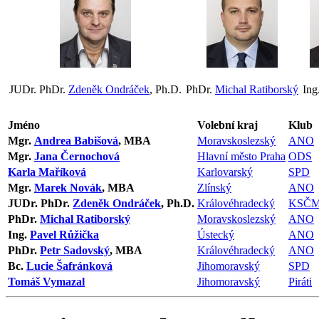
JUDr. PhDr.
Zdeněk Ondráček
, Ph.D.
PhDr.
Michal Ratiborský
Ing
Jméno
Volební kraj
Klub
Mgr.
Andrea Babišová
, MBA
Moravskoslezský
ANO
Mgr.
Jana Černochová
Hlavní město Praha
ODS
Karla Maříková
Karlovarský
SPD
Mgr.
Marek Novák
, MBA
Zlínský
ANO
JUDr. PhDr.
Zdeněk Ondráček
, Ph.D.
Královéhradecký
KSČ
PhDr.
Michal Ratiborský
Moravskoslezský
ANO
Ing.
Pavel Růžička
Ústecký
ANO
PhDr.
Petr Sadovský
, MBA
Královéhradecký
ANO
Bc.
Lucie Šafránková
Jihomoravský
SPD
Tomáš Vymazal
Jihomoravský
Piráti