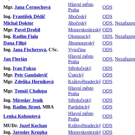
Hlavní město
Mgr.
Jana Černochová
ODS
Praha
Ing.
František Dědič
Jihočeský
ODS
Michal Doktor
Jihočeský
ODS
,
Nezařazen
Mgr.
Pavel Drobil
Moravskoslezský
ODS
Ing.
Radim Fiala
Olomoucký
ODS
,
Nezařazen
Dana Filipi
Jihomoravský
ODS
Ing.
Jana Fischerová
, CSc.
Vysočina
ODS
Hlavní město
Jan Florián
ODS
,
Nezařazen
Praha
Ing.
Ivan Fuksa
Středočeský
ODS
Mgr.
Petr Gandalovič
Ústecký
ODS
Mgr.
Zdeňka Horníková
Královéhradecký
ODS
Hlavní město
Mgr.
Tomáš Chalupa
ODS
Praha
Ing.
Miroslav Jeník
Středočeský
ODS
Ing.
Radim Jirout
, MBA
Pardubický
ODS
Hlavní město
Lenka Kohoutová
ODS
Praha
MUDr.
Jozef Kochan
Královéhradecký
ODS
Ing.
Jaroslav Krupka
Moravskoslezský
ODS