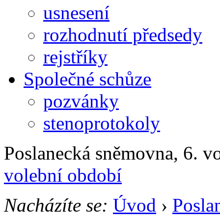
usnesení
rozhodnutí předsedy
rejstříky
Společné schůze
pozvánky
stenoprotokoly
Poslanecká sněmovna, 6. v
volební období
Nacházíte se:
Úvod
›
Posla