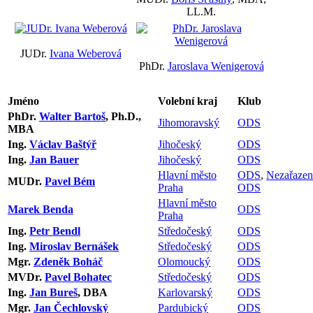
LL.M.
JUDr.
Ivana Weberová
PhDr.
Jaroslava Wenigerová
Jméno
Volební kraj
Klub
PhDr.
Walter Bartoš
, Ph.D.,
Jihomoravský
ODS
MBA
Ing.
Václav Baštýř
Jihočeský
ODS
Ing.
Jan Bauer
Jihočeský
ODS
Hlavní město
ODS
,
Nezařazen
MUDr.
Pavel Bém
Praha
ODS
Hlavní město
Marek Benda
ODS
Praha
Ing.
Petr Bendl
Středočeský
ODS
Ing.
Miroslav Bernášek
Středočeský
ODS
Mgr.
Zdeněk Boháč
Olomoucký
ODS
MVDr.
Pavel Bohatec
Středočeský
ODS
Ing.
Jan Bureš
, DBA
Karlovarský
ODS
Mgr.
Jan Čechlovský
Pardubický
ODS