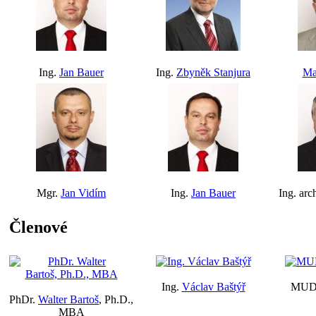
Ing.
Jan Bauer
Ing.
Zbyněk Stanjura
Ma
Mgr.
Jan Vidím
Ing.
Jan Bauer
Ing. arc
Členové
Ing.
Václav Baštýř
MUD
PhDr.
Walter Bartoš
, Ph.D.,
MBA