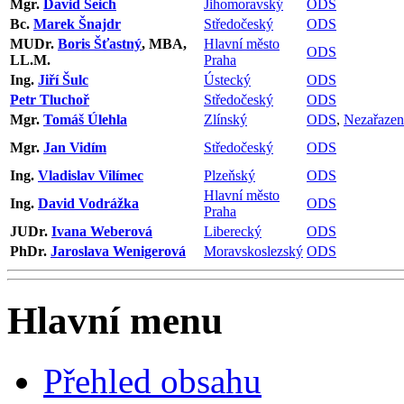
Mgr.
David Šeich
Jihomoravský
ODS
Bc.
Marek Šnajdr
Středočeský
ODS
MUDr.
Boris Šťastný
, MBA,
Hlavní město
ODS
LL.M.
Praha
Ing.
Jiří Šulc
Ústecký
ODS
Petr Tluchoř
Středočeský
ODS
Mgr.
Tomáš Úlehla
Zlínský
ODS
,
Nezařazen
Mgr.
Jan Vidím
Středočeský
ODS
Ing.
Vladislav Vilímec
Plzeňský
ODS
Hlavní město
Ing.
David Vodrážka
ODS
Praha
JUDr.
Ivana Weberová
Liberecký
ODS
PhDr.
Jaroslava Wenigerová
Moravskoslezský
ODS
Hlavní menu
Přehled obsahu