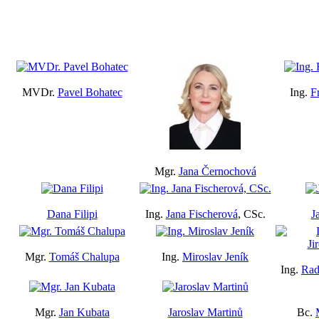
MVDr.
Pavel Bohatec
Ing.
F
Mgr.
Jana Černochová
Dana Filipi
Ing.
Jana Fischerová
, CSc.
J
Mgr.
Tomáš Chalupa
Ing.
Miroslav Jeník
Ing.
Rad
Mgr.
Jan Kubata
Jaroslav Martinů
Bc.