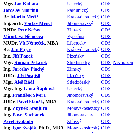
Mgr.
Jan Kubata
Ústecký
ODS
Jaroslav Martinů
Pardubický
ODS
Bc.
Martin Mečíř
Královéhradecký
ODS
Ing. arch.
Václav Mencl
Jihomoravský
ODS
RNDr.
Petr Nečas
Zlínský
ODS
Miroslava Němcová
Vysočina
ODS
MUDr.
Vít Němeček
, MBA
Liberecký
ODS
Bc.
Jan Pajer
Královéhradecký
ODS
Ing.
Jiří Papež
Plzeňský
ODS
Mgr.
Roman Pekárek
Středočeský
ODS
,
Nezařazen
Ing.
Jaroslav Plachý
Zlínský
ODS
JUDr.
Jiří Pospíšil
Plzeňský
ODS
Mgr.
Aleš Rádl
Středočeský
ODS
Mgr. Ing.
Ivana Řápková
Ústecký
ODS
Ing.
František Sivera
Jihomoravský
ODS
JUDr.
Pavel Staněk
, MBA
Královéhradecký
ODS
Ing.
Zbyněk Stanjura
Moravskoslezský
ODS
Ing.
Pavel Suchánek
Jihomoravský
ODS
Pavel Svoboda
Zlínský
ODS
Ing.
Igor Svoják
, Ph.D., MBA
Moravskoslezský
ODS