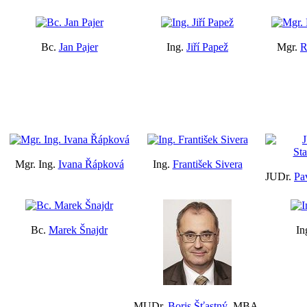
Bc.
Jan Pajer
Ing.
Jiří Papež
Mgr.
R
Mgr. Ing.
Ivana Řápková
Ing.
František Sivera
JUDr.
Pa
Bc.
Marek Šnajdr
In
MUDr.
Boris Šťastný
, MBA,