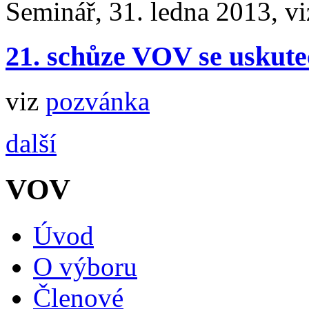
Seminář, 31. ledna 2013, v
21. schůze VOV se uskuteč
viz
pozvánka
další
VOV
Úvod
O výboru
Členové