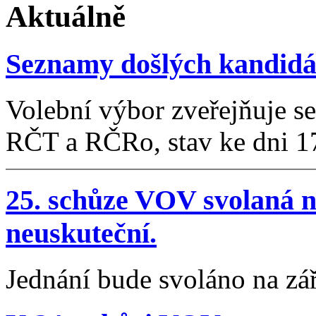
Aktuálně
Seznamy došlých kandid
Volební výbor zveřejňuje s
RČT a RČRo, stav ke dni 1
25. schůze VOV svolaná n
neuskuteční.
Jednání bude svoláno na zář