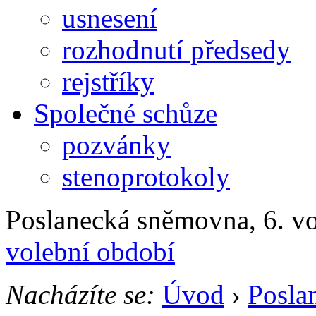
usnesení
rozhodnutí předsedy
rejstříky
Společné schůze
pozvánky
stenoprotokoly
Poslanecká sněmovna, 6. v
volební období
Nacházíte se:
Úvod
›
Posla