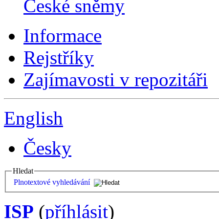
České sněmy
Informace
Rejstříky
Zajímavosti v repozitáři
English
Česky
Hledat
Plnotextové vyhledávání
ISP
(
příhlásit
)