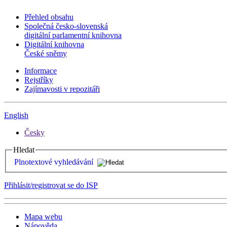
Přehled obsahu
Společná česko-slovenská
digitální parlamentní knihovna
Digitální knihovna
České sněmy
Informace
Rejstříky
Zajímavosti v repozitáři
English
Česky
Hledat
Plnotextové vyhledávání
Přihlásit/registrovat se do ISP
Mapa webu
Nápověda