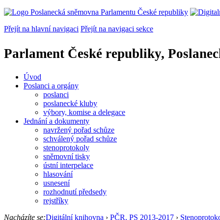
Přejít na hlavní navigaci
Přejít na navigaci sekce
Parlament České republiky, Poslane
Úvod
Poslanci a orgány
poslanci
poslanecké kluby
výbory, komise a delegace
Jednání a dokumenty
navržený pořad schůze
schválený pořad schůze
stenoprotokoly
sněmovní tisky
ústní interpelace
hlasování
usnesení
rozhodnutí předsedy
rejstříky
Nacházíte se:
Digitální knihovna
›
PČR, PS 2013-2017
›
Stenoprotok