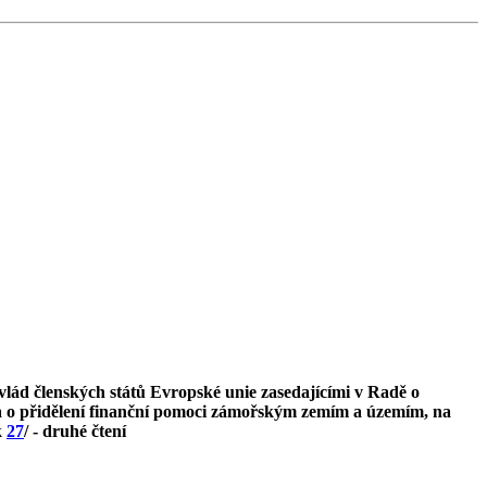
vlád členských států Evropské unie zasedajícími v Radě o
a o přidělení finanční pomoci zámořským zemím a územím, na
k
27
/ - druhé čtení