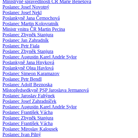
Ministryně spravedlnosti ČR Marie Benešová
Poslanec Josef Novotný
Poslanec Josef Nekl
Poslankyně Jana Černochová
Poslanec Martin Kolovratník
Ministr vnitra ČR Martin Pecina
Poslanec Zbyněk Stanjura
Poslanec Jan Zahradník
Poslanec Petr Fiala
Poslanec Zbyněk Stanjura
Poslanec Augustin Karel Andrle Sylor
Poslankyně Jana Hnyková
Poslankyně Olga Havlová
Poslanec Simeon Karamazov
Poslanec Petr Bendl
Poslanec Adolf Beznoska
Místopředsedkyně PSP Jaroslava Jermanová
Poslanec Jaroslav Faltýnek
Poslanec Josef Zahradníček
Poslanec Augustin Karel Andrle Sylor
Poslanec František Vácha
Poslanec Zbyněk Stanjura
Poslanec František Vácha
Poslanec Miroslav Kalousek
Poslanec Ivan Pilný