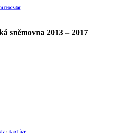
cká sněmovna
2013 – 2017
oly
›
4. schůze