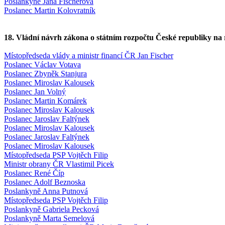
Poslankyně Jana Fischerová
Poslanec Martin Kolovratník
18. Vládní návrh zákona o státním rozpočtu České republiky na 
Místopředseda vlády a ministr financí ČR Jan Fischer
Poslanec Václav Votava
Poslanec Zbyněk Stanjura
Poslanec Miroslav Kalousek
Poslanec Jan Volný
Poslanec Martin Komárek
Poslanec Miroslav Kalousek
Poslanec Jaroslav Faltýnek
Poslanec Miroslav Kalousek
Poslanec Jaroslav Faltýnek
Poslanec Miroslav Kalousek
Místopředseda PSP Vojtěch Filip
Ministr obrany ČR Vlastimil Picek
Poslanec René Číp
Poslanec Adolf Beznoska
Poslankyně Anna Putnová
Místopředseda PSP Vojtěch Filip
Poslankyně Gabriela Pecková
Poslankyně Marta Semelová