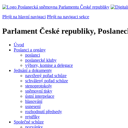
Přejít na hlavní navigaci
Přejít na navigaci sekce
Parlament České republiky, Poslane
Úvod
Poslanci a orgány
poslanci
poslanecké kluby
výbory, komise a delegace
Jednání a dokumenty
navržený pořad schůze
schválený pořad schůze
stenoprotokoly
sněmovní tisky
ústní interpelace
hlasování
usnesení
rozhodnutí předsedy
rejstříky
Společné schůze
pozvánky