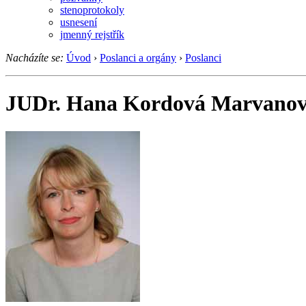
stenoprotokoly
usnesení
jmenný rejstřík
Nacházíte se:
Úvod
›
Poslanci a orgány
›
Poslanci
JUDr. Hana Kordová Marvano