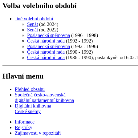
Volba volebního období
Jiné volební období
Senát
(od 2024)
Senát
(od 2022)
Poslanecká sněmovna
(1996 - 1998)
Česká národní rada
(1992 - 1992)
Poslanecká sněmovna
(1992 - 1996)
Česká národní rada
(1990 - 1992)
Česká národní rada
(1986 - 1990), poslankyně od 6.02.
Hlavní menu
Přehled obsahu
Společná česko-slovenská
digitální parlamentní knihovna
Digitální knihovna
České sněmy
Informace
Rejstříky
Zajímavosti v repozitáři