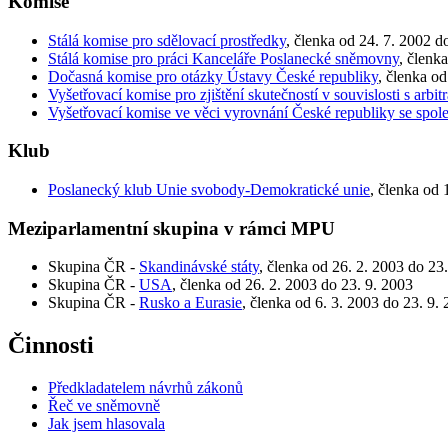
Komise
Stálá komise pro sdělovací prostředky
, členka od 24. 7. 2002 d
Stálá komise pro práci Kanceláře Poslanecké sněmovny
, členk
Dočasná komise pro otázky Ústavy České republiky
, členka od
Vyšetřovací komise pro zjištění skutečností v souvislosti s ar
Vyšetřovací komise ve věci vyrovnání České republiky se spo
Klub
Poslanecký klub Unie svobody-Demokratické unie
, členka od 
Meziparlamentní skupina v rámci MPU
Skupina ČR -
Skandinávské státy
, členka od 26. 2. 2003 do 23
Skupina ČR -
USA
, členka od 26. 2. 2003 do 23. 9. 2003
Skupina ČR -
Rusko a Eurasie
, členka od 6. 3. 2003 do 23. 9.
Činnosti
Předkladatelem návrhů zákonů
Řeč ve sněmovně
Jak jsem hlasovala