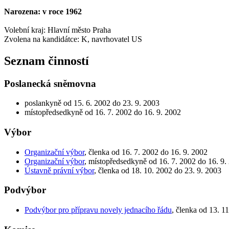
Narozena: v roce 1962
Volební kraj: Hlavní město Praha
Zvolena na kandidátce: K, navrhovatel US
Seznam činností
Poslanecká sněmovna
poslankyně od 15. 6. 2002 do 23. 9. 2003
místopředsedkyně od 16. 7. 2002 do 16. 9. 2002
Výbor
Organizační výbor
, členka od 16. 7. 2002 do 16. 9. 2002
Organizační výbor
, místopředsedkyně od 16. 7. 2002 do 16. 9.
Ústavně právní výbor
, členka od 18. 10. 2002 do 23. 9. 2003
Podvýbor
Podvýbor pro přípravu novely jednacího řádu
, členka od 13. 1