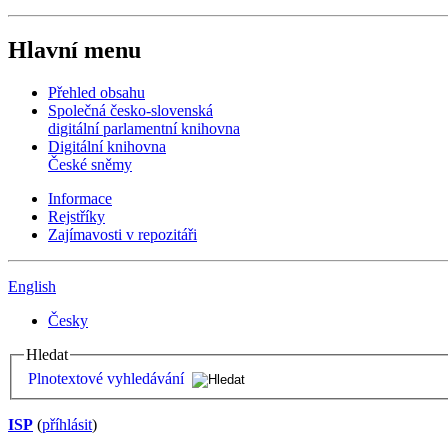
Hlavní menu
Přehled obsahu
Společná česko-slovenská
digitální parlamentní knihovna
Digitální knihovna
České sněmy
Informace
Rejstříky
Zajímavosti v repozitáři
English
Česky
Hledat
Plnotextové vyhledávání
ISP
(
příhlásit
)