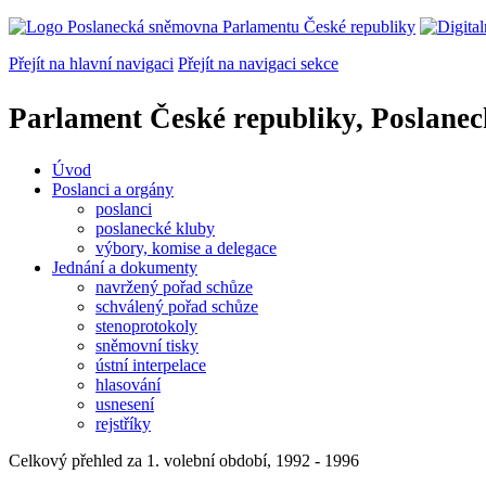
Přejít na hlavní navigaci
Přejít na navigaci sekce
Parlament České republiky, Poslane
Úvod
Poslanci a orgány
poslanci
poslanecké kluby
výbory, komise a delegace
Jednání a dokumenty
navržený pořad schůze
schválený pořad schůze
stenoprotokoly
sněmovní tisky
ústní interpelace
hlasování
usnesení
rejstříky
Celkový přehled za 1. volební období, 1992 - 1996