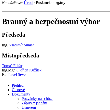
Nacházíte se:
Úvod
›
Poslanci a orgány
Branný a bezpečnostní výbor
Předseda
Ing.
Vladimír Šuman
Místopředseda
Tomáš Fejfar
Ing.Mgr.
Oldřich Kužílek
Bc.
Pavel Severa
Přehled
Členové
Dokumenty
Pozvánky na schůze
Zápisy z jednání
Usnesení