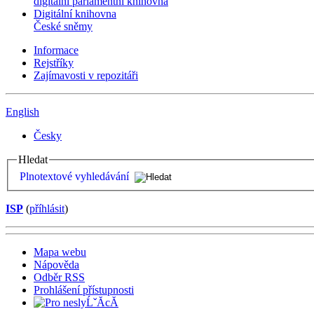
digitální parlamentní knihovna
Digitální knihovna
České sněmy
Informace
Rejstříky
Zajímavosti v repozitáři
English
Česky
Hledat
Plnotextové vyhledávání
ISP
(
příhlásit
)
Mapa webu
Nápověda
Odběr RSS
Prohlášení přístupnosti