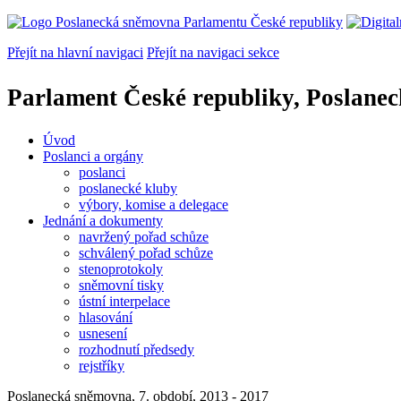
Přejít na hlavní navigaci
Přejít na navigaci sekce
Parlament České republiky, Poslane
Úvod
Poslanci a orgány
poslanci
poslanecké kluby
výbory, komise a delegace
Jednání a dokumenty
navržený pořad schůze
schválený pořad schůze
stenoprotokoly
sněmovní tisky
ústní interpelace
hlasování
usnesení
rozhodnutí předsedy
rejstříky
Poslanecká sněmovna, 7. období, 2013 - 2017