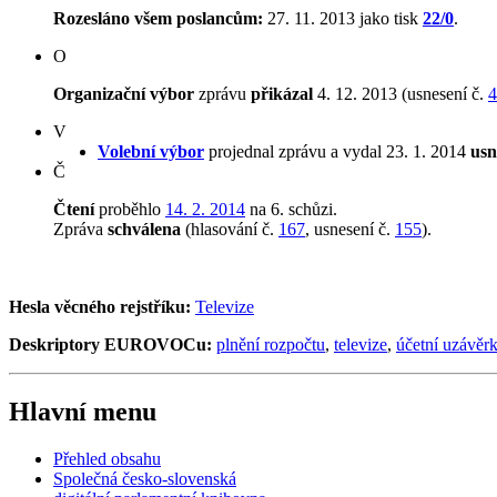
Rozesláno všem poslancům:
27. 11. 2013 jako tisk
22/0
.
O
Organizační výbor
zprávu
přikázal
4. 12. 2013 (usnesení č.
4
V
Volební výbor
projednal zprávu a vydal 23. 1. 2014
usn
Č
Čtení
proběhlo
14. 2. 2014
na 6. schůzi.
Zpráva
schválena
(hlasování č.
167
, usnesení č.
155
).
Hesla věcného rejstříku:
Televize
Deskriptory EUROVOCu:
plnění rozpočtu
,
televize
,
účetní uzávěr
Hlavní menu
Přehled obsahu
Společná česko-slovenská