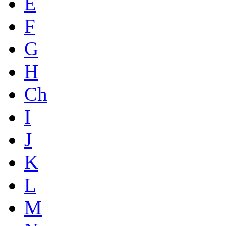
E
F
G
H
Ch
I
J
K
L
M