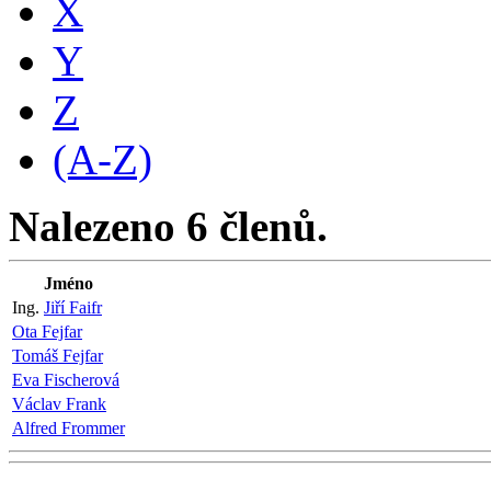
X
Y
Z
(A-Z)
Nalezeno 6 členů.
Jméno
Ing.
Jiří Faifr
Ota Fejfar
Tomáš Fejfar
Eva Fischerová
Václav Frank
Alfred Frommer