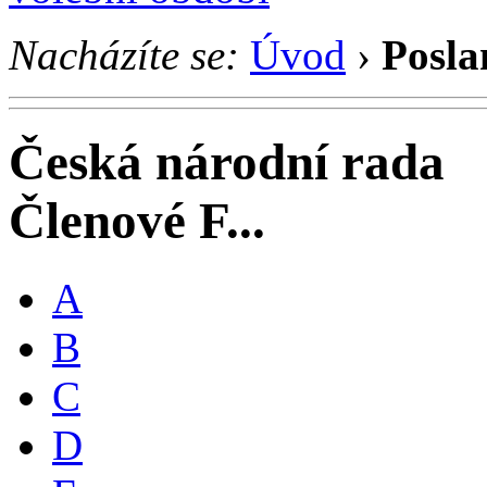
Nacházíte se:
Úvod
›
Posla
Česká národní rada
Členové F...
A
B
C
D