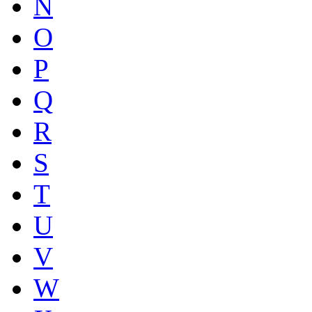
N
O
P
Q
R
S
T
U
V
W