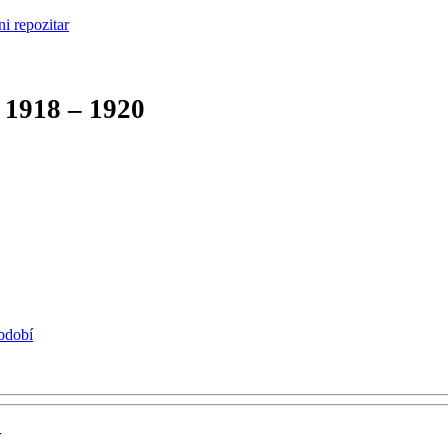
1918 – 1920
období
í