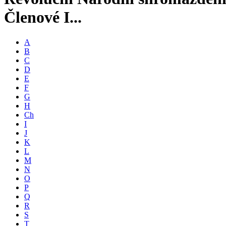
Členové I...
A
B
C
D
E
F
G
H
Ch
I
J
K
L
M
N
O
P
Q
R
S
T