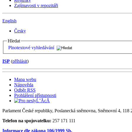
Rejstříky
Zajímavosti v repozitáři
English
Česky
Hledat
Plnotextové vyhledávání
ISP
(
příhlásit
)
Mapa webu
Nápověda
Odběr RSS
Prohlášení přístupnosti
Parlament České republiky, Poslanecká sněmovna, Sněmovní 4, 118 2
Telefon na spojovatelku:
257 171 111
Informace dle zákona 106/1999 Sb.