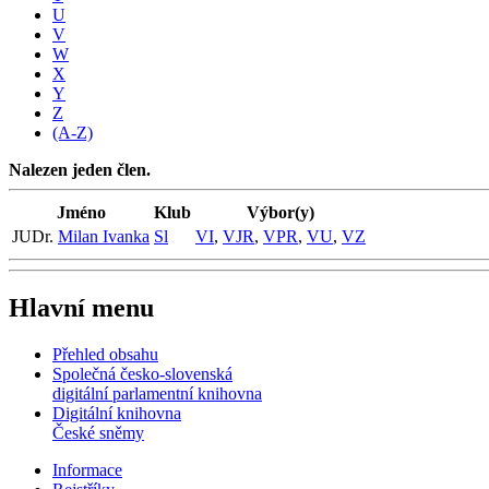
U
V
W
X
Y
Z
(A-Z)
Nalezen jeden člen.
Jméno
Klub
Výbor(y)
JUDr.
Milan Ivanka
Sl
VI
,
VJR
,
VPR
,
VU
,
VZ
Hlavní menu
Přehled obsahu
Společná česko-slovenská
digitální parlamentní knihovna
Digitální knihovna
České sněmy
Informace