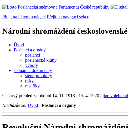
Přejít na hlavní navigaci
Přejít na navigaci sekce
Národní shromáždění československé
Úvod
Poslanci a orgány
poslanci
poslanecké kluby
výbory
Jednání a dokumenty
stenoprotokoly
tisky
rejstříky
Celkový přehled za období 14. 11. 1918 - 15. 4. 1920 /
jiné volební 
Nacházíte se:
Úvod
›
Poslanci a orgány
Revoluční Národní shromážděn